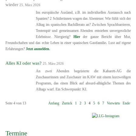
wieder
25. März 2026
Ins europäische Ausland, z.B. im individuellen Austausch nach
Spanien? 2 Schülerinnen wagen das Abenteuer. Wie fühlt sich der
Alltag im spanischen Bachillerato an? Zwischen Sprachbarrieren,
Tentempié und gemeinsamen Abenden entstehen unvergessliche
Erlebnisse. Niergierig?
Hier
der ganze Bericht über Mut,
Freundschaften und das echte Leben in einer spanischen Gastfamilie
.
Lust auf eigene
Erfahrungen?
Jetzt anmelden
.
Alles KI oder was?
25. März 2026
An zwei Abenden begeisterte die Kabarett-AG die
Zuschauerinnen und Zuschauer im KAW mit einem kurzweiligen
Programm, das einen Blick auf absurd-alltägliche Themen des
Alltags warf. Ein Schwerpunkt: KI.
Seite 4 von 13
Anfang
Zurück
1
2
3
4
5
6
7
Vorwärts
Ende
Termine