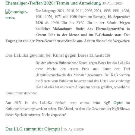
Ehemaligen-Treffen 2026: Termin und Anmeldung
30. April 2026
Die Jahrgänge 2021, 2016, 2011, 2006, 2001, 1996, 1991, 1986,
1981, 1976, 1971 und 1966 feiern am Samstag,
19. September
2026
ab 19:00 Uhr bis 23:30 Uhr in der Schule.
Wegen
baulicher Maßnahmen findet das Ehemaligentreffen in
diesem Jahr in der Mensa und im B-Gebäude statt. Der
Zugang ist von der Peter-Neuenheuser-Straße aus. Achten Sie auf die Wegweiser.
Das LaLuka gewinnt bei Kunst gegen Bares
23. April 2026
Bei der offenen Bühnenshow Kunst gegen Bares hat das LaLuKa
diese Woche den ersten Preis und damit den Titel
„Kapitalistenschwein des Monats“ gewonnen. Bei KgB werden
die 5 Acts vom Publikum bewertet und das Urteil war eindeutig:
Das LaLuKa hat an diesem Abend am besten gefallen, obwohl die
Konkurrenz stark war.
Am 30.5. ist das LaLuKa deshalb noch einmal beim KgB
Gipfel
im
Kulturausbesserungswerk zu sehen. Ein Abend, an dem alle Gewinner der KgB Shows
dieser Spielzeit auftreten. Nicht verpassen!
Das LLG stimmt für Olympia!
15. April 2026