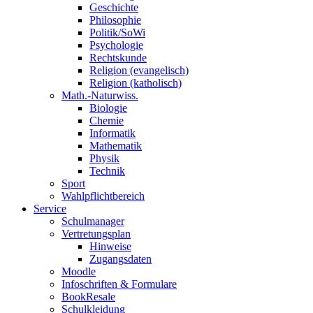
Geschichte
Philosophie
Politik/SoWi
Psychologie
Rechtskunde
Religion (evangelisch)
Religion (katholisch)
Math.-Naturwiss.
Biologie
Chemie
Informatik
Mathematik
Physik
Technik
Sport
Wahlpflichtbereich
Service
Schulmanager
Vertretungsplan
Hinweise
Zugangsdaten
Moodle
Infoschriften & Formulare
BookResale
Schulkleidung