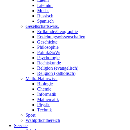
Latein
Literatur
Musik
Russisch
Spanisch
Gesellschaftswiss.
Erdkunde/Geographie
Erziehungswissenschaften
Geschichte
Philosophie
Politik/SoWi
Psychologie
Rechtskunde
Religion (evangelisch)
Religion (katholisch)
Math.-Naturwiss.
Biologie
Chemie
Informatik
Mathematik
Physik
Technik
Sport
Wahlpflichtbereich
Service