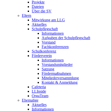
Projekte
Dateien
Über die SV
Eltern
Mitwirkung am LLG
Aktuelles
Schulpflegschaft
Informationen
Aufgaben der Schulpflegschaft
Vorstand
Fachkonferenzen
Schulkonferenz
Förderverein
Informationen
Vorstandsmitglieder
Satzung
Fördermaßnahmen
Mitgliederversammlung
Kontakt & Anmeldung
Cafeteria
LLInside
OrgaTeam
Ehemalige
Aktuelles
Informationen