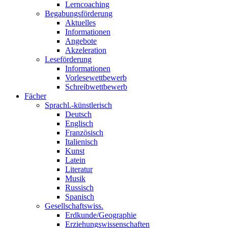
Lerncoaching
Begabungsförderung
Aktuelles
Informationen
Angebote
Akzeleration
Leseförderung
Informationen
Vorlesewettbewerb
Schreibwettbewerb
Fächer
Sprachl.-künstlerisch
Deutsch
Englisch
Französisch
Italienisch
Kunst
Latein
Literatur
Musik
Russisch
Spanisch
Gesellschaftswiss.
Erdkunde/Geographie
Erziehungswissenschaften