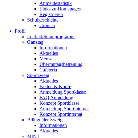
Anmeldestatistik
Links zu Homepages
Registrieren
Schulgeschichte
Cronica
Profil
Leitbild/Schulprogramm
Ganztag
Informationen
Aktuelles
Mensa
Übermittagsbetreuung
Cafeteria
Sportzweig
Aktuelles
Fakten & Köpfe
Anmeldung Sportklasse
FAQ Anmeldung
Konzept Sportklasse
Anmeldung Sportinternat
Konzept Sportinternat
Bilingualer Zweig
Informationen
Aktuelles
MINT