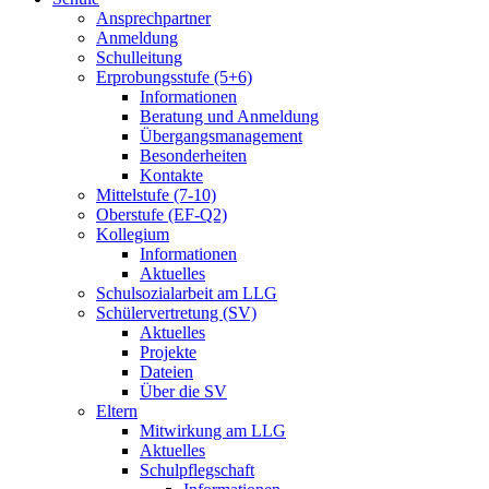
Ansprechpartner
Anmeldung
Schulleitung
Erprobungsstufe (5+6)
Informationen
Beratung und Anmeldung
Übergangsmanagement
Besonderheiten
Kontakte
Mittelstufe (7-10)
Oberstufe (EF-Q2)
Kollegium
Informationen
Aktuelles
Schulsozialarbeit am LLG
Schülervertretung (SV)
Aktuelles
Projekte
Dateien
Über die SV
Eltern
Mitwirkung am LLG
Aktuelles
Schulpflegschaft