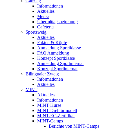
Ganztag
Informationen
Aktuelles
Mensa
Übermittagsbetreuung
Cafeteria
Sportzweig
Aktuelles
Fakten & Köpfe
Anmeldung Sportklasse
FAQ Anmeldung
Konzept Sportklasse
Anmeldung Sportinternat
Konzept Sportinternat
Bilingualer Zweig
Informationen
Aktuelles
MINT
Aktuelles
Informationen
MINT-Kurse
MINT-Drehtürmodell
MINT-EC-Zertifikat
MINT-Camps
Berichte von MINT-Camps