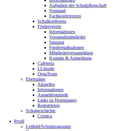
Informationen
Aufgaben der Schulpflegschaft
Vorstand
Fachkonferenzen
Schulkonferenz
Förderverein
Informationen
Vorstandsmitglieder
Satzung
Fördermaßnahmen
Mitgliederversammlung
Kontakt & Anmeldung
Cafeteria
LLInside
OrgaTeam
Ehemalige
Aktuelles
Informationen
Anmeldestatistik
Links zu Homepages
Registrieren
Schulgeschichte
Cronica
Profil
Leitbild/Schulprogramm