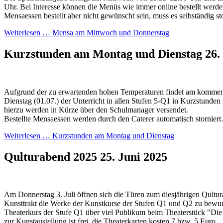
Uhr. Bei Interesse können die Menüs wie immer online bestellt werden.
Mensaessen bestellt aber nicht gewünscht sein, muss es selbständig st
Weiterlesen …
Mensa am Mittwoch und Donnerstag
Kurzstunden am Montag und Dienstag
26.
Aufgrund der zu erwartenden hohen Temperaturen findet am komme
Dienstag (01.07.) der Unterricht in allen Stufen 5-Q1 in Kurzstunden
hierzu werden in Kürze über den Schulmanager versendet.
Bestellte Mensaessen werden durch den Caterer automatisch storniert.
Weiterlesen …
Kurzstunden am Montag und Dienstag
Qulturabend 2025
25. Juni 2025
Am Donnerstag 3. Juli öffnen sich die Türen zum diesjährigen Qultu
Kunsttrakt die Werke der Kunstkurse der Stufen Q1 und Q2 zu bewun
Theaterkurs der Stufe Q1 über viel Publikum beim Theaterstück "Die
zur Kunstaustellung ist frei, die Theaterkarten kosten 7 bzw. 5 Euro.