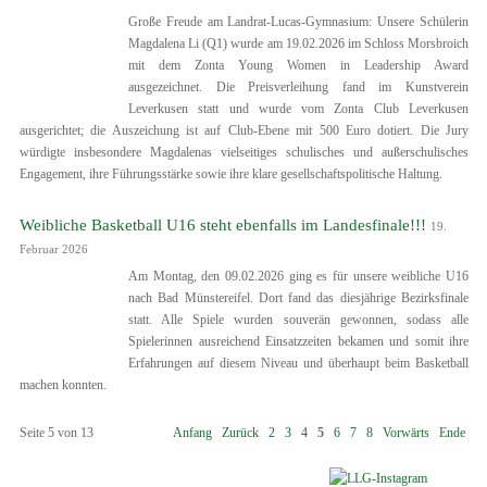
Große Freude am Landrat-Lucas-Gymnasium: Unsere Schülerin
Magdalena Li (Q1) wurde am 19.02.2026 im Schloss Morsbroich
mit dem Zonta Young Women in Leadership Award
ausgezeichnet. Die Preisverleihung fand im Kunstverein
Leverkusen statt und wurde vom Zonta Club Leverkusen
ausgerichtet; die Auszeichung ist auf Club-Ebene mit 500 Euro dotiert. Die Jury
würdigte insbesondere Magdalenas vielseitiges schulisches und außerschulisches
Engagement, ihre Führungsstärke sowie ihre klare gesellschaftspolitische Haltung.
Weibliche Basketball U16 steht ebenfalls im Landesfinale!!!
19.
Februar 2026
Am Montag, den 09.02.2026 ging es für unsere weibliche U16
nach Bad Münstereifel. Dort fand das diesjährige Bezirksfinale
statt. Alle Spiele wurden souverän gewonnen, sodass alle
Spielerinnen ausreichend Einsatzzeiten bekamen und somit ihre
Erfahrungen auf diesem Niveau und überhaupt beim Basketball
machen konnten.
Seite 5 von 13
Anfang
Zurück
2
3
4
5
6
7
8
Vorwärts
Ende