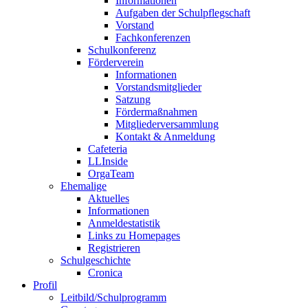
Informationen
Aufgaben der Schulpflegschaft
Vorstand
Fachkonferenzen
Schulkonferenz
Förderverein
Informationen
Vorstandsmitglieder
Satzung
Fördermaßnahmen
Mitgliederversammlung
Kontakt & Anmeldung
Cafeteria
LLInside
OrgaTeam
Ehemalige
Aktuelles
Informationen
Anmeldestatistik
Links zu Homepages
Registrieren
Schulgeschichte
Cronica
Profil
Leitbild/Schulprogramm