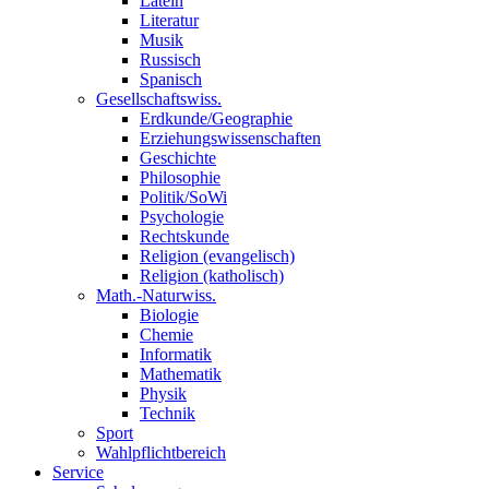
Latein
Literatur
Musik
Russisch
Spanisch
Gesellschaftswiss.
Erdkunde/Geographie
Erziehungswissenschaften
Geschichte
Philosophie
Politik/SoWi
Psychologie
Rechtskunde
Religion (evangelisch)
Religion (katholisch)
Math.-Naturwiss.
Biologie
Chemie
Informatik
Mathematik
Physik
Technik
Sport
Wahlpflichtbereich
Service