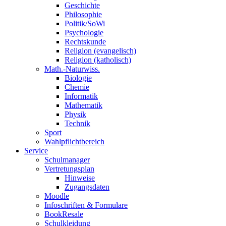
Geschichte
Philosophie
Politik/SoWi
Psychologie
Rechtskunde
Religion (evangelisch)
Religion (katholisch)
Math.-Naturwiss.
Biologie
Chemie
Informatik
Mathematik
Physik
Technik
Sport
Wahlpflichtbereich
Service
Schulmanager
Vertretungsplan
Hinweise
Zugangsdaten
Moodle
Infoschriften & Formulare
BookResale
Schulkleidung