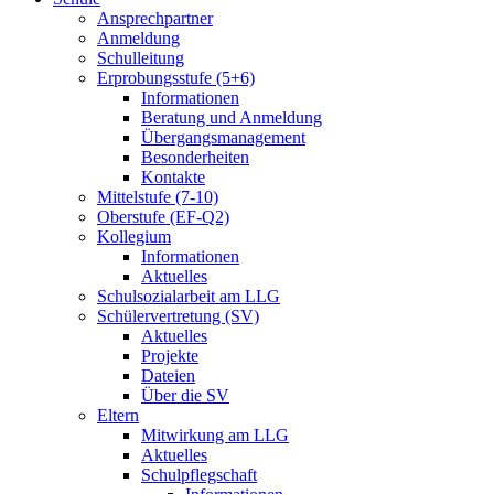
Ansprechpartner
Anmeldung
Schulleitung
Erprobungsstufe (5+6)
Informationen
Beratung und Anmeldung
Übergangsmanagement
Besonderheiten
Kontakte
Mittelstufe (7-10)
Oberstufe (EF-Q2)
Kollegium
Informationen
Aktuelles
Schulsozialarbeit am LLG
Schülervertretung (SV)
Aktuelles
Projekte
Dateien
Über die SV
Eltern
Mitwirkung am LLG
Aktuelles
Schulpflegschaft