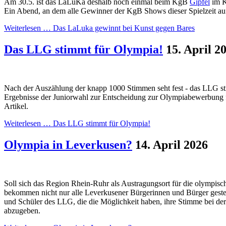
Am 30.5. ist das LaLuKa deshalb noch einmal beim KgB
Gipfel
im K
Ein Abend, an dem alle Gewinner der KgB Shows dieser Spielzeit auf
Weiterlesen …
Das LaLuka gewinnt bei Kunst gegen Bares
Das LLG stimmt für Olympia!
15. April 2
Nach der Auszählung der knapp 1000 Stimmen seht fest - das LLG s
Ergebnisse der Juniorwahl zur Entscheidung zur Olympiabewerbung f
Artikel.
Weiterlesen …
Das LLG stimmt für Olympia!
Olympia in Leverkusen?
14. April 2026
Soll sich das Region Rhein-Ruhr als Austragungsort für die olympis
bekommen nicht nur alle Leverkusener Bürgerinnen und Bürger gestel
und Schüler des LLG, die die Möglichkeit haben, ihre Stimme bei 
abzugeben.