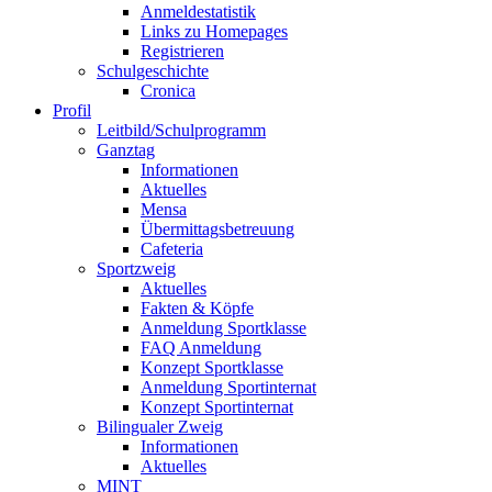
Anmeldestatistik
Links zu Homepages
Registrieren
Schulgeschichte
Cronica
Profil
Leitbild/Schulprogramm
Ganztag
Informationen
Aktuelles
Mensa
Übermittagsbetreuung
Cafeteria
Sportzweig
Aktuelles
Fakten & Köpfe
Anmeldung Sportklasse
FAQ Anmeldung
Konzept Sportklasse
Anmeldung Sportinternat
Konzept Sportinternat
Bilingualer Zweig
Informationen
Aktuelles
MINT