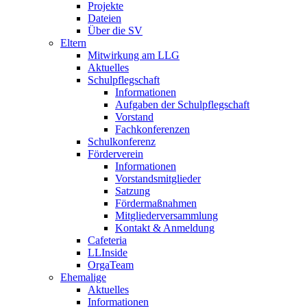
Projekte
Dateien
Über die SV
Eltern
Mitwirkung am LLG
Aktuelles
Schulpflegschaft
Informationen
Aufgaben der Schulpflegschaft
Vorstand
Fachkonferenzen
Schulkonferenz
Förderverein
Informationen
Vorstandsmitglieder
Satzung
Fördermaßnahmen
Mitgliederversammlung
Kontakt & Anmeldung
Cafeteria
LLInside
OrgaTeam
Ehemalige
Aktuelles
Informationen