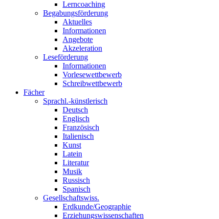
Lerncoaching
Begabungsförderung
Aktuelles
Informationen
Angebote
Akzeleration
Leseförderung
Informationen
Vorlesewettbewerb
Schreibwettbewerb
Fächer
Sprachl.-künstlerisch
Deutsch
Englisch
Französisch
Italienisch
Kunst
Latein
Literatur
Musik
Russisch
Spanisch
Gesellschaftswiss.
Erdkunde/Geographie
Erziehungswissenschaften