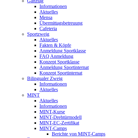
Ganztag
Informationen
Aktuelles
Mensa
Übermittagsbetreuung
Cafeteria
Sportzweig
Aktuelles
Fakten & Köpfe
Anmeldung Sportklasse
FAQ Anmeldung
Konzept Sportklasse
Anmeldung Sportinternat
Konzept Sportinternat
Bilingualer Zweig
Informationen
Aktuelles
MINT
Aktuelles
Informationen
MINT-Kurse
MINT-Drehtürmodell
MINT-EC-Zertifikat
MINT-Camps
Berichte von MINT-Camps