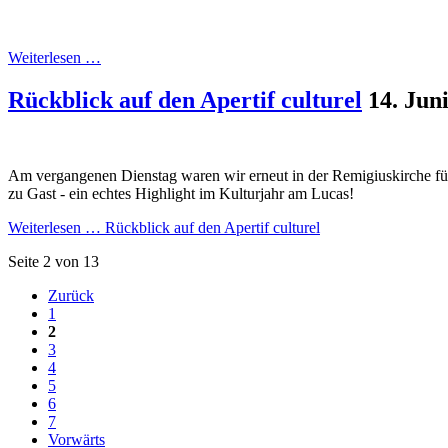
Weiterlesen …
Rückblick auf den Apertif culturel
14. Jun
Am vergangenen Dienstag waren wir erneut in der Remigiuskirche für 
zu Gast - ein echtes Highlight im Kulturjahr am Lucas!
Weiterlesen …
Rückblick auf den Apertif culturel
Seite 2 von 13
Zurück
1
2
3
4
5
6
7
Vorwärts