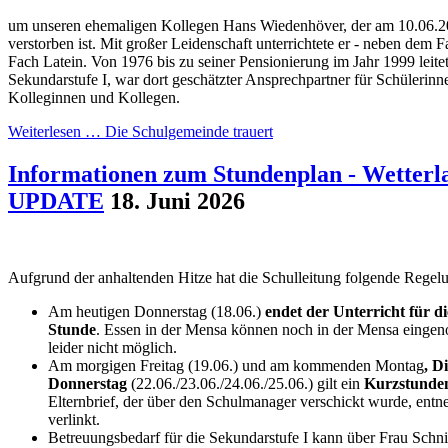
um unseren ehemaligen Kollegen Hans Wiedenhöver, der am 10.06.20
verstorben ist. Mit großer Leidenschaft unterrichtete er - neben dem 
Fach Latein. Von 1976 bis zu seiner Pensionierung im Jahr 1999 leite
Sekundarstufe I, war dort geschätzter Ansprechpartner für Schülerinn
Kolleginnen und Kollegen.
Weiterlesen …
Die Schulgemeinde trauert
Informationen zum Stundenplan - Wette
UPDATE
18. Juni 2026
Aufgrund der anhaltenden Hitze hat die Schulleitung folgende Regelu
Am heutigen Donnerstag (18.06.)
endet der Unterricht für d
Stunde
. Essen in der Mensa können noch in der Mensa eingen
leider nicht möglich.
Am morgigen Freitag (19.06.) und am kommenden Montag
, D
Donnerstag
(22.06./23.06./24.06./25.06.) gilt ein
Kurzstunde
Elternbrief, der über den Schulmanager verschickt wurde, entne
verlinkt.
Betreuungsbedarf für die Sekundarstufe I kann über Frau Schn