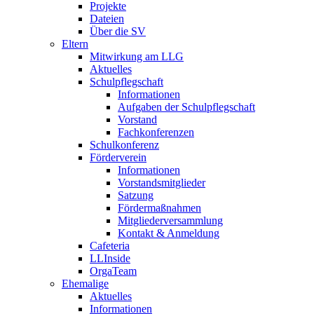
Projekte
Dateien
Über die SV
Eltern
Mitwirkung am LLG
Aktuelles
Schulpflegschaft
Informationen
Aufgaben der Schulpflegschaft
Vorstand
Fachkonferenzen
Schulkonferenz
Förderverein
Informationen
Vorstandsmitglieder
Satzung
Fördermaßnahmen
Mitgliederversammlung
Kontakt & Anmeldung
Cafeteria
LLInside
OrgaTeam
Ehemalige
Aktuelles
Informationen