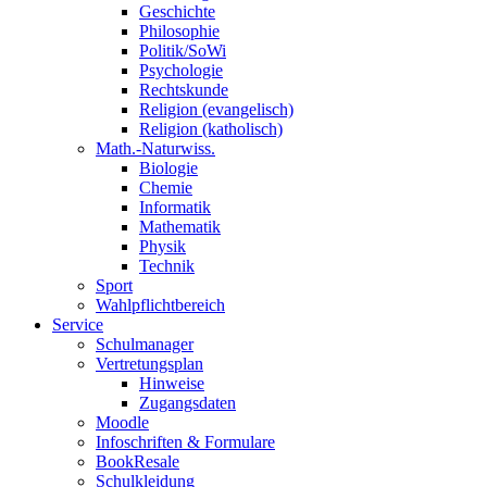
Geschichte
Philosophie
Politik/SoWi
Psychologie
Rechtskunde
Religion (evangelisch)
Religion (katholisch)
Math.-Naturwiss.
Biologie
Chemie
Informatik
Mathematik
Physik
Technik
Sport
Wahlpflichtbereich
Service
Schulmanager
Vertretungsplan
Hinweise
Zugangsdaten
Moodle
Infoschriften & Formulare
BookResale
Schulkleidung