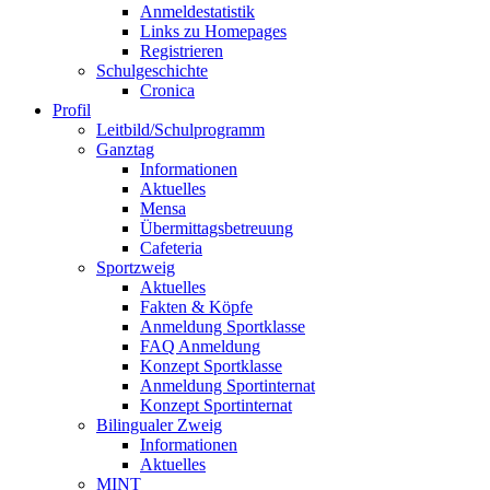
Anmeldestatistik
Links zu Homepages
Registrieren
Schulgeschichte
Cronica
Profil
Leitbild/Schulprogramm
Ganztag
Informationen
Aktuelles
Mensa
Übermittagsbetreuung
Cafeteria
Sportzweig
Aktuelles
Fakten & Köpfe
Anmeldung Sportklasse
FAQ Anmeldung
Konzept Sportklasse
Anmeldung Sportinternat
Konzept Sportinternat
Bilingualer Zweig
Informationen
Aktuelles
MINT