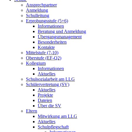
Ansprechpartner
Anmeldung
Schulleitung
Erprobungsstufe (5+6)
Informationen
Beratung und Anmeldung
Übergangsmanagement
Besonderheiten
Kontakte
Mittelstufe (7-10)
Oberstufe (EF-Q2)
Kollegium
Informationen
Aktuelles
Schulsozialarbeit am LLG
Schülervertretung (SV)
Aktuelles
Projekte
Dateien
Über die SV
Eltern
Mitwirkung am LLG
Aktuelles
Schulpflegschaft