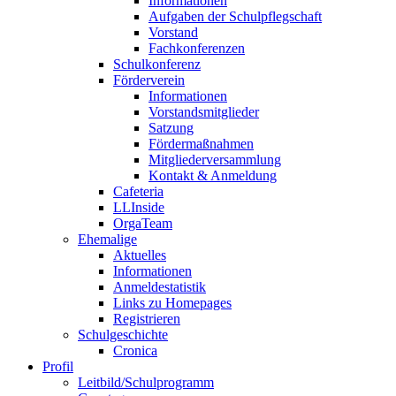
Informationen
Aufgaben der Schulpflegschaft
Vorstand
Fachkonferenzen
Schulkonferenz
Förderverein
Informationen
Vorstandsmitglieder
Satzung
Fördermaßnahmen
Mitgliederversammlung
Kontakt & Anmeldung
Cafeteria
LLInside
OrgaTeam
Ehemalige
Aktuelles
Informationen
Anmeldestatistik
Links zu Homepages
Registrieren
Schulgeschichte
Cronica
Profil
Leitbild/Schulprogramm