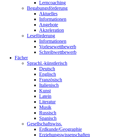
Lerncoaching
Begabungsförderung
Aktuelles
Informationen
Angebote
Akzeleration
Leseförderung
Informationen
Vorlesewettbewerb
Schreibwettbewerb
Fächer
Sprachl.-künstlerisch
Deutsch
Englisch
Französisch
Italienisch
Kunst
Latein
Literatur
Musik
Russisch
Spanisch
Gesellschaftswiss.
Erdkunde/Geographie
Erziehungswissenschaften