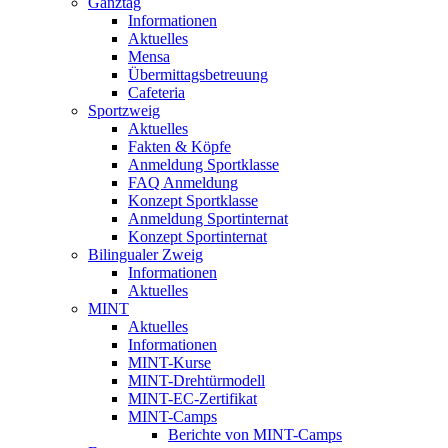
Ganztag
Informationen
Aktuelles
Mensa
Übermittagsbetreuung
Cafeteria
Sportzweig
Aktuelles
Fakten & Köpfe
Anmeldung Sportklasse
FAQ Anmeldung
Konzept Sportklasse
Anmeldung Sportinternat
Konzept Sportinternat
Bilingualer Zweig
Informationen
Aktuelles
MINT
Aktuelles
Informationen
MINT-Kurse
MINT-Drehtürmodell
MINT-EC-Zertifikat
MINT-Camps
Berichte von MINT-Camps