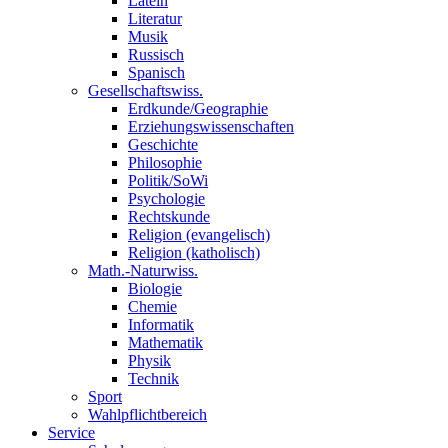
Latein
Literatur
Musik
Russisch
Spanisch
Gesellschaftswiss.
Erdkunde/Geographie
Erziehungswissenschaften
Geschichte
Philosophie
Politik/SoWi
Psychologie
Rechtskunde
Religion (evangelisch)
Religion (katholisch)
Math.-Naturwiss.
Biologie
Chemie
Informatik
Mathematik
Physik
Technik
Sport
Wahlpflichtbereich
Service