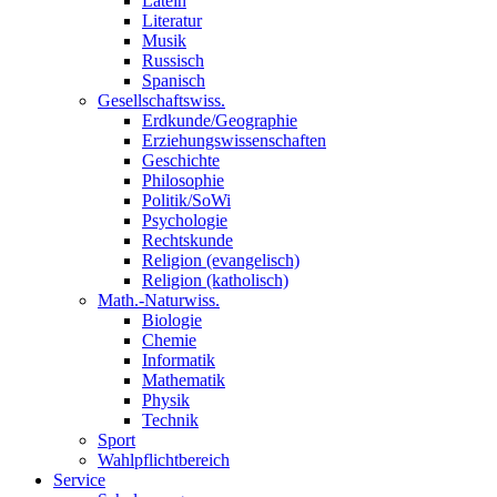
Latein
Literatur
Musik
Russisch
Spanisch
Gesellschaftswiss.
Erdkunde/Geographie
Erziehungswissenschaften
Geschichte
Philosophie
Politik/SoWi
Psychologie
Rechtskunde
Religion (evangelisch)
Religion (katholisch)
Math.-Naturwiss.
Biologie
Chemie
Informatik
Mathematik
Physik
Technik
Sport
Wahlpflichtbereich
Service