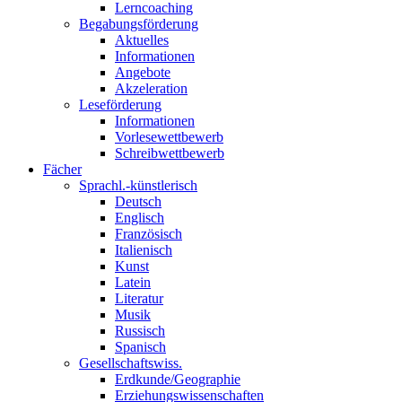
Lerncoaching
Begabungsförderung
Aktuelles
Informationen
Angebote
Akzeleration
Leseförderung
Informationen
Vorlesewettbewerb
Schreibwettbewerb
Fächer
Sprachl.-künstlerisch
Deutsch
Englisch
Französisch
Italienisch
Kunst
Latein
Literatur
Musik
Russisch
Spanisch
Gesellschaftswiss.
Erdkunde/Geographie
Erziehungswissenschaften