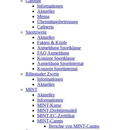
Ganztag
Informationen
Aktuelles
Mensa
Übermittagsbetreuung
Cafeteria
Sportzweig
Aktuelles
Fakten & Köpfe
Anmeldung Sportklasse
FAQ Anmeldung
Konzept Sportklasse
Anmeldung Sportinternat
Konzept Sportinternat
Bilingualer Zweig
Informationen
Aktuelles
MINT
Aktuelles
Informationen
MINT-Kurse
MINT-Drehtürmodell
MINT-EC-Zertifikat
MINT-Camps
Berichte von MINT-Camps