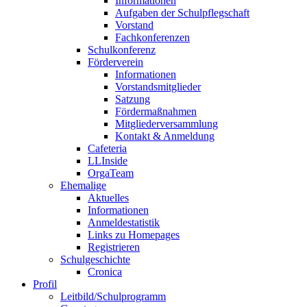
Informationen
Aufgaben der Schulpflegschaft
Vorstand
Fachkonferenzen
Schulkonferenz
Förderverein
Informationen
Vorstandsmitglieder
Satzung
Fördermaßnahmen
Mitgliederversammlung
Kontakt & Anmeldung
Cafeteria
LLInside
OrgaTeam
Ehemalige
Aktuelles
Informationen
Anmeldestatistik
Links zu Homepages
Registrieren
Schulgeschichte
Cronica
Profil
Leitbild/Schulprogramm