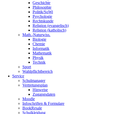
Geschichte
Philosophie
Politik/SoWi
Psychologie
Rechtskunde
Religion (evangelisch)
Religion (katholisch)
Math.-Naturwiss.
Biologie
Chemie
Informatik
Mathematik
Physik
Technik
Sport
Wahlpflichtbereich
Service
Schulmanager
Vertretungsplan
Hinweise
Zugangsdaten
Moodle
Infoschriften & Formulare
BookResale
Schulkleidung