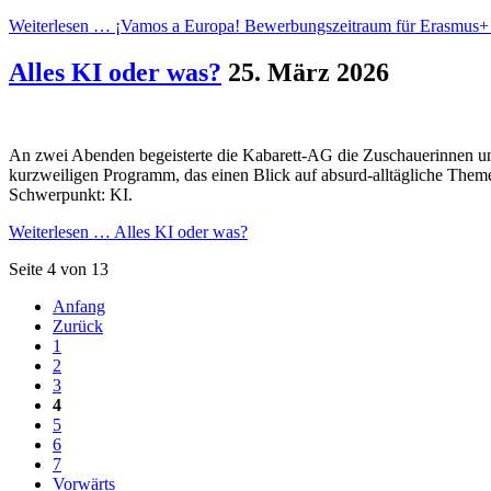
Weiterlesen …
¡Vamos a Europa! Bewerbungszeitraum für Erasmus+ s
Alles KI oder was?
25. März 2026
An zwei Abenden begeisterte die Kabarett-AG die Zuschauerinnen
kurzweiligen Programm, das einen Blick auf absurd-alltägliche Theme
Schwerpunkt: KI.
Weiterlesen …
Alles KI oder was?
Seite 4 von 13
Anfang
Zurück
1
2
3
4
5
6
7
Vorwärts