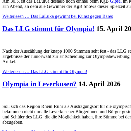
Am 30.5. ist das LaLuKa deshalb noch einmal beim KgB
Gipfel
im K
Ein Abend, an dem alle Gewinner der KgB Shows dieser Spielzeit auf
Weiterlesen …
Das LaLuka gewinnt bei Kunst gegen Bares
Das LLG stimmt für Olympia!
15. April 2
Nach der Auszählung der knapp 1000 Stimmen seht fest - das LLG s
Ergebnisse der Juniorwahl zur Entscheidung zur Olympiabewerbung f
Artikel.
Weiterlesen …
Das LLG stimmt für Olympia!
Olympia in Leverkusen?
14. April 2026
Soll sich das Region Rhein-Ruhr als Austragungsort für die olympis
bekommen nicht nur alle Leverkusener Bürgerinnen und Bürger gestel
und Schüler des LLG, die die Möglichkeit haben, ihre Stimme bei 
abzugeben.