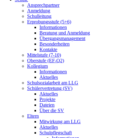
Ansprechpartner
Anmeldung
Schulleitung
Erprobungsstufe (5+6)
Informationen
Beratung und Anmeldung
Übergangsmanagement
Besonderheiten
Kontakte
Mittelstufe (7-10)
Oberstufe (EF-Q2)
Kollegium
Informationen
Aktuelles
Schulsozialarbeit am LLG
Schülervertretung (SV)
Aktuelles
Projekte
Dateien
Über die SV
Eltern
Mitwirkung am LLG
Aktuelles
Schulpflegschaft