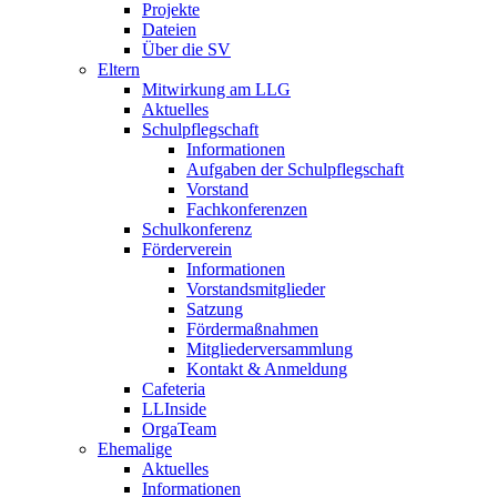
Projekte
Dateien
Über die SV
Eltern
Mitwirkung am LLG
Aktuelles
Schulpflegschaft
Informationen
Aufgaben der Schulpflegschaft
Vorstand
Fachkonferenzen
Schulkonferenz
Förderverein
Informationen
Vorstandsmitglieder
Satzung
Fördermaßnahmen
Mitgliederversammlung
Kontakt & Anmeldung
Cafeteria
LLInside
OrgaTeam
Ehemalige
Aktuelles
Informationen