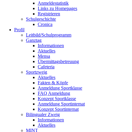
Anmeldestatistik
Links zu Homepages
Registrieren
Schulgeschichte
Cronica
Profil
Leitbild/Schulprogramm
Ganztag
Informationen
Aktuelles
Mensa
Übermittagsbetreuung
Cafeteria
Sportzweig
Aktuelles
Fakten & Köpfe
Anmeldung Sportklasse
FAQ Anmeldung
Konzept Sportklasse
Anmeldung Sportinternat
Konzept Sportinternat
Bilingualer Zweig
Informationen
Aktuelles
MINT