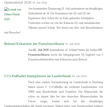
Qulturabend 2026
05. Juli 2026
Am kommenden Donnerstag (9. Juli) präsentieren im diesjährigen
Qulturabend ab 16 Uhr Kunstkurse der Q1 und Q2 die
Ergebnisse ihrer Arbeit des zu Ende gehenden Schuljahres.
Unterstützt werden sie von der Kabarett-AG und musikalischen
Talenten unserer Schule. Wir freuen uns über viele Besucherinnen
und Besucher!
Brüssel-Exkursion der Französischkurse
05. Juli 2026
Am
02. Juli 2026
unternahmen 42 Schüler*innen der beiden
EF-
Franz
ö
sischkurse
sowie der Jahrgangsstufe 10, begleitet von 3
Französischlehrkräften eine Exkursion nach Brüssel.
U13-Fußballer triumphieren im Landesfinale
04. Juli 2026
Nach einer starken Turnierleistung im Landesfinale in Duisburg
fahren unsere U 13-Fußballer als verdienter Landesmeister von
NRW zum Bundesfinale nach Frankfurt. Die Mannschaft, die
schon im letzten Jahr bei den deutschen Meisterschaften für
Furore sorgte, konnte auch bei den diesjährigen
Landesmeisterschaften alle Spiele gewinnen. Nähere Infos zum Turnierverlauf erfahren