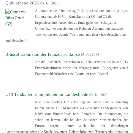
Qulturabend 2026
05. Juli 2026
Am kommenden Donnerstag (9. Juli) präsentieren im diesjährigen
Qulturabend ab 16 Uhr Kunstkurse der Q1 und Q2 die
Ergebnisse ihrer Arbeit des zu Ende gehenden Schuljahres.
Unterstützt werden sie von der Kabarett-AG und musikalischen
Talenten unserer Schule. Wir freuen uns über viele Besucherinnen
und Besucher!
Brüssel-Exkursion der Französischkurse
05. Juli 2026
Am
02. Juli 2026
unternahmen 42 Schüler*innen der beiden
EF-
Franz
ö
sischkurse
sowie der Jahrgangsstufe 10, begleitet von 3
Französischlehrkräften eine Exkursion nach Brüssel.
U13-Fußballer triumphieren im Landesfinale
04. Juli 2026
Nach einer starken Turnierleistung im Landesfinale in Duisburg
fahren unsere U 13-Fußballer als verdienter Landesmeister von
NRW zum Bundesfinale nach Frankfurt. Die Mannschaft, die
schon im letzten Jahr bei den deutschen Meisterschaften für
Furore sorgte, konnte auch bei den diesjährigen
Landesmeisterschaften alle Spiele gewinnen. Nähere Infos zum Turnierverlauf erfahren