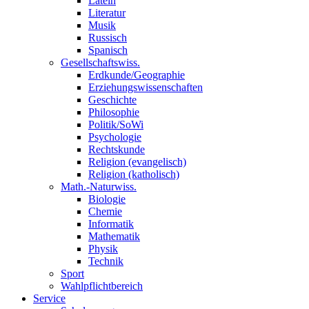
Latein
Literatur
Musik
Russisch
Spanisch
Gesellschaftswiss.
Erdkunde/Geographie
Erziehungswissenschaften
Geschichte
Philosophie
Politik/SoWi
Psychologie
Rechtskunde
Religion (evangelisch)
Religion (katholisch)
Math.-Naturwiss.
Biologie
Chemie
Informatik
Mathematik
Physik
Technik
Sport
Wahlpflichtbereich
Service