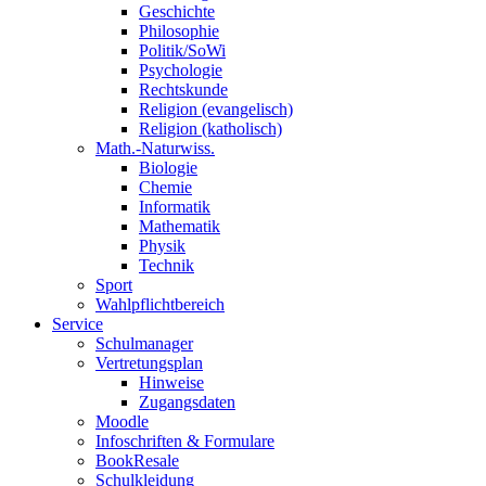
Geschichte
Philosophie
Politik/SoWi
Psychologie
Rechtskunde
Religion (evangelisch)
Religion (katholisch)
Math.-Naturwiss.
Biologie
Chemie
Informatik
Mathematik
Physik
Technik
Sport
Wahlpflichtbereich
Service
Schulmanager
Vertretungsplan
Hinweise
Zugangsdaten
Moodle
Infoschriften & Formulare
BookResale
Schulkleidung