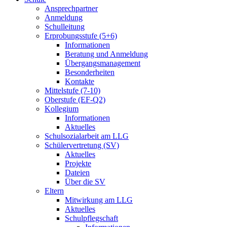
Ansprechpartner
Anmeldung
Schulleitung
Erprobungsstufe (5+6)
Informationen
Beratung und Anmeldung
Übergangsmanagement
Besonderheiten
Kontakte
Mittelstufe (7-10)
Oberstufe (EF-Q2)
Kollegium
Informationen
Aktuelles
Schulsozialarbeit am LLG
Schülervertretung (SV)
Aktuelles
Projekte
Dateien
Über die SV
Eltern
Mitwirkung am LLG
Aktuelles
Schulpflegschaft