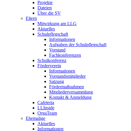
Projekte
Dateien
Über die SV
Eltern
Mitwirkung am LLG
Aktuelles
Schulpflegschaft
Informationen
Aufgaben der Schulpflegschaft
Vorstand
Fachkonferenzen
Schulkonferenz
Förderverein
Informationen
Vorstandsmitglieder
Satzung
Fördermaßnahmen
Mitgliederversammlung
Kontakt & Anmeldung
Cafeteria
LLInside
OrgaTeam
Ehemalige
Aktuelles
Informationen