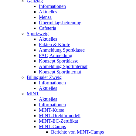
Ganztag
Informationen
Aktuelles
Mensa
Übermittagsbetreuung
Cafeteria
Sportzweig
Aktuelles
Fakten & Köpfe
Anmeldung Sportklasse
FAQ Anmeldung
Konzept Sportklasse
Anmeldung Sportinternat
Konzept Sportinternat
Bilingualer Zweig
Informationen
Aktuelles
MINT
Aktuelles
Informationen
MINT-Kurse
MINT-Drehtürmodell
MINT-EC-Zertifikat
MINT-Camps
Berichte von MINT-Camps