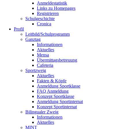
Anmeldestatistik
Links zu Homepages
Registrieren
Schulgeschichte
Cronica
Profil
Leitbild/Schulprogramm
Ganztag
Informationen
Aktuelles
Mensa
Übermittagsbetreuung
Cafeteria
Sportzweig
Aktuelles
Fakten & Köpfe
Anmeldung Sportklasse
FAQ Anmeldung
Konzept Sportklasse
Anmeldung Sportinternat
Konzept Sportinternat
Bilingualer Zweig
Informationen
Aktuelles
MINT