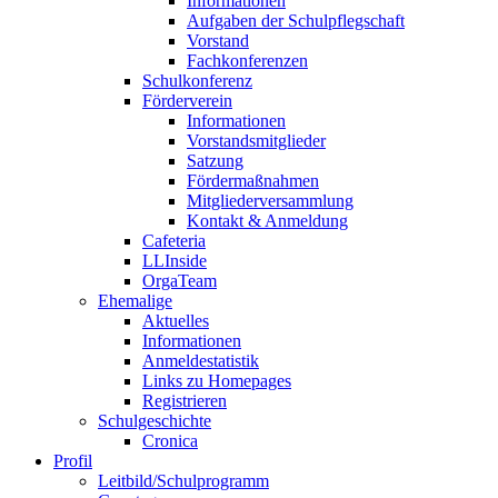
Informationen
Aufgaben der Schulpflegschaft
Vorstand
Fachkonferenzen
Schulkonferenz
Förderverein
Informationen
Vorstandsmitglieder
Satzung
Fördermaßnahmen
Mitgliederversammlung
Kontakt & Anmeldung
Cafeteria
LLInside
OrgaTeam
Ehemalige
Aktuelles
Informationen
Anmeldestatistik
Links zu Homepages
Registrieren
Schulgeschichte
Cronica
Profil
Leitbild/Schulprogramm