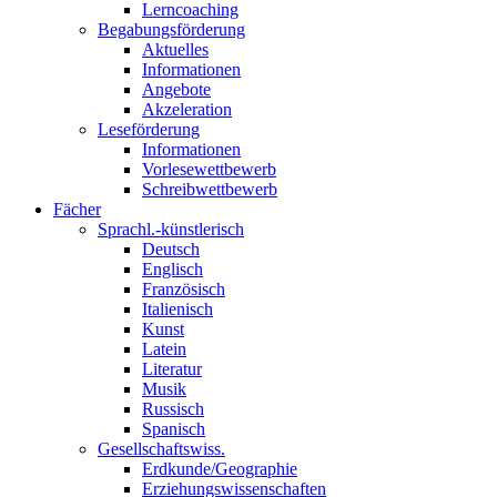
Lerncoaching
Begabungsförderung
Aktuelles
Informationen
Angebote
Akzeleration
Leseförderung
Informationen
Vorlesewettbewerb
Schreibwettbewerb
Fächer
Sprachl.-künstlerisch
Deutsch
Englisch
Französisch
Italienisch
Kunst
Latein
Literatur
Musik
Russisch
Spanisch
Gesellschaftswiss.
Erdkunde/Geographie
Erziehungswissenschaften