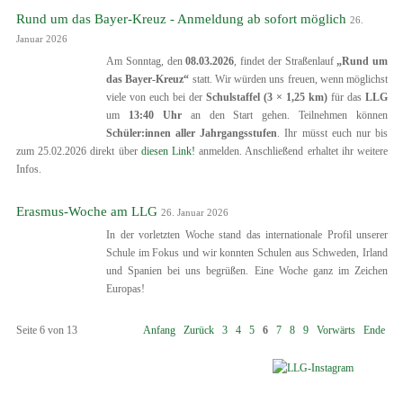
Rund um das Bayer-Kreuz - Anmeldung ab sofort möglich
26.
Januar 2026
Am Sonntag, den
08.03.2026
, findet der Straßenlauf
„Rund um
das Bayer-Kreuz“
statt. Wir würden uns freuen, wenn möglichst
viele von euch bei der
Schulstaffel (3 × 1,25 km)
für das
LLG
um
13:40 Uhr
an den Start gehen. Teilnehmen können
Schüler:innen aller Jahrgangsstufen
. Ihr müsst euch nur bis
zum 25.02.2026 direkt über
diesen Link!
anmelden. Anschließend erhaltet ihr weitere
Infos.
Erasmus-Woche am LLG
26. Januar 2026
In der vorletzten Woche stand das internationale Profil unserer
Schule im Fokus und wir konnten Schulen aus Schweden, Irland
und Spanien bei uns begrüßen. Eine Woche ganz im Zeichen
Europas!
Seite 6 von 13
Anfang
Zurück
3
4
5
6
7
8
9
Vorwärts
Ende