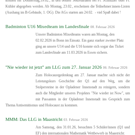
können bis Donnerstag,19.02., in den beiden Sekretariaten bei Fr. Schnitzler oder Fr.
Kühler abgegeben werden. Ab Montag, 23.02., erscheinen die Teilnehmer:innen-Listen
(Aushang im B-Gebäude, 1. OG). Die AGs starten am 24.02. - viel Spaß dabei !
Badminton U16 Mixedteam im Landesfinale
08. Februar 2026
Unsere Badminton Mixedteams waren am Montag, den
02.02.2026 in Bonn im Einsatz. Ein ganz starker zweiter Platz
ging an unsere U14 und die U16 konnte sich sogar das Ticket
zum Landesfinale am 11.03.2026 in Essen sichern.
"Nie wieder ist jetzt" am LLG zum 27. Januar 2026
06. Februar 2026
Zum Holocaustgedenktag am 27. Januar machte sich nicht der
Leistungskurs Geschichte der Q1 auf den Weg, um die
Stolpersteine in der Opladener Innenstadt zu reinigern, sondern
auch die Mitglieder unseres Projektes "Nie wieder ist Now", um
mit Passanten in der Opladener Innenstadt ins Gespräch zum
Thema Antisemitismus und Holocaust zu kommen.
MMM: Das LLG in Maastricht
03. Februar 2026
Am Samstag, den 31.01.26, besuchten 5 Schüler/innen (Q1 und
EF) den internationalen Mathematik Wettbewerb in Maastricht: