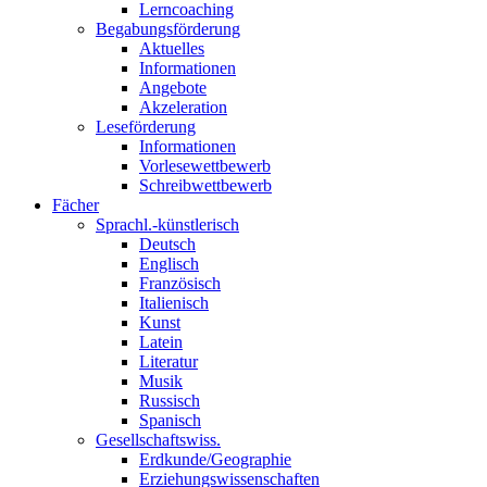
Lerncoaching
Begabungsförderung
Aktuelles
Informationen
Angebote
Akzeleration
Leseförderung
Informationen
Vorlesewettbewerb
Schreibwettbewerb
Fächer
Sprachl.-künstlerisch
Deutsch
Englisch
Französisch
Italienisch
Kunst
Latein
Literatur
Musik
Russisch
Spanisch
Gesellschaftswiss.
Erdkunde/Geographie
Erziehungswissenschaften