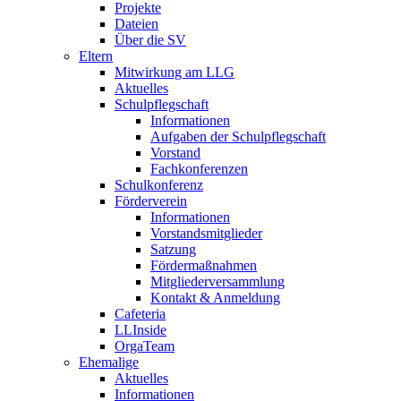
Projekte
Dateien
Über die SV
Eltern
Mitwirkung am LLG
Aktuelles
Schulpflegschaft
Informationen
Aufgaben der Schulpflegschaft
Vorstand
Fachkonferenzen
Schulkonferenz
Förderverein
Informationen
Vorstandsmitglieder
Satzung
Fördermaßnahmen
Mitgliederversammlung
Kontakt & Anmeldung
Cafeteria
LLInside
OrgaTeam
Ehemalige
Aktuelles
Informationen