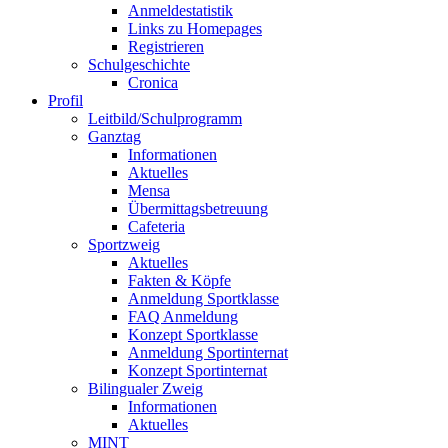
Anmeldestatistik
Links zu Homepages
Registrieren
Schulgeschichte
Cronica
Profil
Leitbild/Schulprogramm
Ganztag
Informationen
Aktuelles
Mensa
Übermittagsbetreuung
Cafeteria
Sportzweig
Aktuelles
Fakten & Köpfe
Anmeldung Sportklasse
FAQ Anmeldung
Konzept Sportklasse
Anmeldung Sportinternat
Konzept Sportinternat
Bilingualer Zweig
Informationen
Aktuelles
MINT