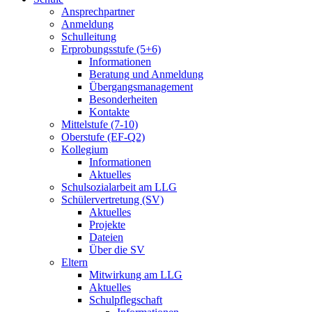
Ansprechpartner
Anmeldung
Schulleitung
Erprobungsstufe (5+6)
Informationen
Beratung und Anmeldung
Übergangsmanagement
Besonderheiten
Kontakte
Mittelstufe (7-10)
Oberstufe (EF-Q2)
Kollegium
Informationen
Aktuelles
Schulsozialarbeit am LLG
Schülervertretung (SV)
Aktuelles
Projekte
Dateien
Über die SV
Eltern
Mitwirkung am LLG
Aktuelles
Schulpflegschaft