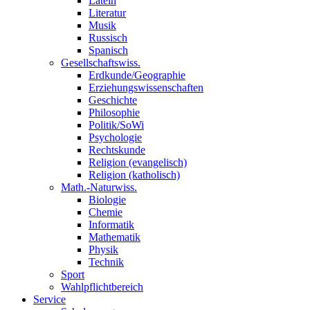
Latein
Literatur
Musik
Russisch
Spanisch
Gesellschaftswiss.
Erdkunde/Geographie
Erziehungswissenschaften
Geschichte
Philosophie
Politik/SoWi
Psychologie
Rechtskunde
Religion (evangelisch)
Religion (katholisch)
Math.-Naturwiss.
Biologie
Chemie
Informatik
Mathematik
Physik
Technik
Sport
Wahlpflichtbereich
Service