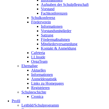
Informationen
Aufgaben der Schulpflegschaft
Vorstand
Fachkonferenzen
Schulkonferenz
Förderverein
Informationen
Vorstandsmitglieder
Satzung
Fördermaßnahmen
Mitgliederversammlung
Kontakt & Anmeldung
Cafeteria
LLInside
OrgaTeam
Ehemalige
Aktuelles
Informationen
Anmeldestatistik
Links zu Homepages
Registrieren
Schulgeschichte
Cronica
Profil
Leitbild/Schulprogramm