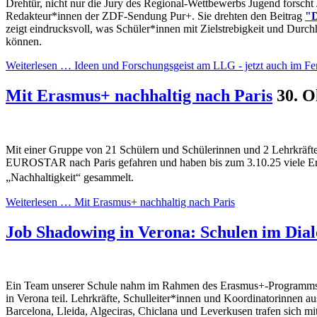
Drehtür, nicht nur die Jury des Regional-Wettbewerbs Jugend forscht 
Redakteur*innen der ZDF-Sendung Pur+. Sie drehten den Beitrag
"D
zeigt eindrucksvoll, was Schüler*innen mit Zielstrebigkeit und Durch
können.
Weiterlesen …
Ideen und Forschungsgeist am LLG - jetzt auch im Fe
Mit Erasmus+ nachhaltig nach Paris
30. O
Mit einer Gruppe von 21 Schülern und Schülerinnen und 2 Lehrkräft
EUROSTAR nach Paris gefahren und haben bis zum 3.10.25 viele 
„Nachhaltigkeit“ gesammelt.
Weiterlesen …
Mit Erasmus+ nachhaltig nach Paris
Job Shadowing in Verona: Schulen im Dial
Ein Team unserer Schule nahm im Rahmen des Erasmus+-Programms a
in Verona teil. Lehrkräfte, Schulleiter*innen und Koordinatorinnen a
Barcelona, Lleida, Algeciras, Chiclana und Leverkusen trafen sich mi