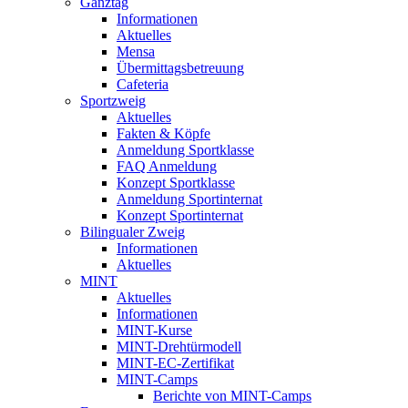
Ganztag
Informationen
Aktuelles
Mensa
Übermittagsbetreuung
Cafeteria
Sportzweig
Aktuelles
Fakten & Köpfe
Anmeldung Sportklasse
FAQ Anmeldung
Konzept Sportklasse
Anmeldung Sportinternat
Konzept Sportinternat
Bilingualer Zweig
Informationen
Aktuelles
MINT
Aktuelles
Informationen
MINT-Kurse
MINT-Drehtürmodell
MINT-EC-Zertifikat
MINT-Camps
Berichte von MINT-Camps