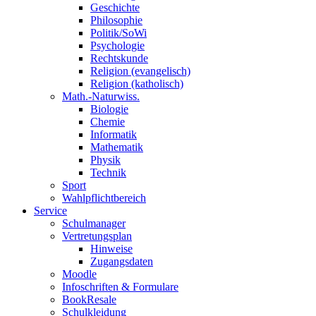
Geschichte
Philosophie
Politik/SoWi
Psychologie
Rechtskunde
Religion (evangelisch)
Religion (katholisch)
Math.-Naturwiss.
Biologie
Chemie
Informatik
Mathematik
Physik
Technik
Sport
Wahlpflichtbereich
Service
Schulmanager
Vertretungsplan
Hinweise
Zugangsdaten
Moodle
Infoschriften & Formulare
BookResale
Schulkleidung