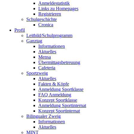
Anmeldestatistik
Links zu Homepages
Registrieren
Schulgeschichte
Cronica
Profil
Leitbild/Schulprogramm
Ganztag
Informationen
Aktuelles
Mensa
Übermittagsbetreuung
Cafeteria
Sportzweig
Aktuelles
Fakten & Köpfe
Anmeldung Sportklasse
FAQ Anmeldung
Konzept Sportklasse
Anmeldung Sportinternat
Konzept Sportinternat
Bilingualer Zweig
Informationen
Aktuelles
MINT