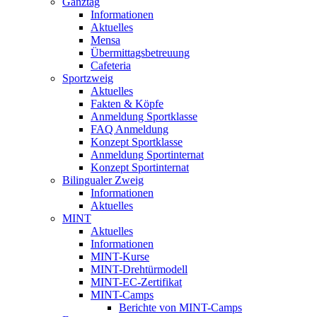
Ganztag
Informationen
Aktuelles
Mensa
Übermittagsbetreuung
Cafeteria
Sportzweig
Aktuelles
Fakten & Köpfe
Anmeldung Sportklasse
FAQ Anmeldung
Konzept Sportklasse
Anmeldung Sportinternat
Konzept Sportinternat
Bilingualer Zweig
Informationen
Aktuelles
MINT
Aktuelles
Informationen
MINT-Kurse
MINT-Drehtürmodell
MINT-EC-Zertifikat
MINT-Camps
Berichte von MINT-Camps