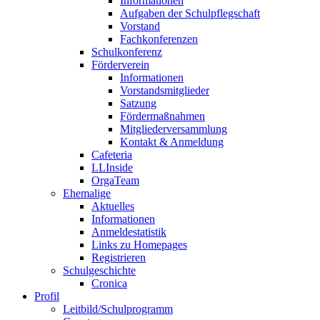
Informationen
Aufgaben der Schulpflegschaft
Vorstand
Fachkonferenzen
Schulkonferenz
Förderverein
Informationen
Vorstandsmitglieder
Satzung
Fördermaßnahmen
Mitgliederversammlung
Kontakt & Anmeldung
Cafeteria
LLInside
OrgaTeam
Ehemalige
Aktuelles
Informationen
Anmeldestatistik
Links zu Homepages
Registrieren
Schulgeschichte
Cronica
Profil
Leitbild/Schulprogramm