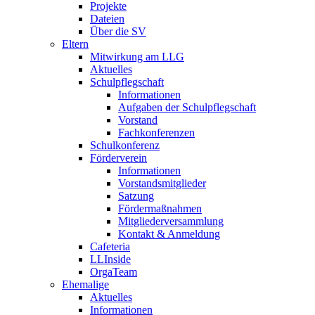
Projekte
Dateien
Über die SV
Eltern
Mitwirkung am LLG
Aktuelles
Schulpflegschaft
Informationen
Aufgaben der Schulpflegschaft
Vorstand
Fachkonferenzen
Schulkonferenz
Förderverein
Informationen
Vorstandsmitglieder
Satzung
Fördermaßnahmen
Mitgliederversammlung
Kontakt & Anmeldung
Cafeteria
LLInside
OrgaTeam
Ehemalige
Aktuelles
Informationen