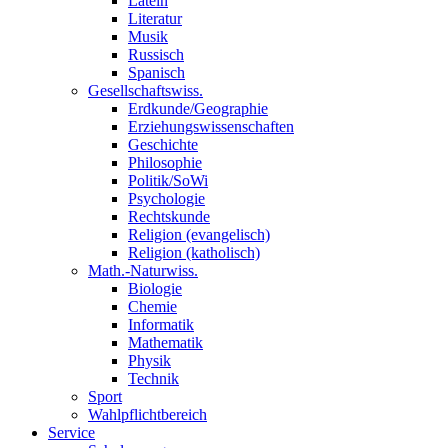
Latein
Literatur
Musik
Russisch
Spanisch
Gesellschaftswiss.
Erdkunde/Geographie
Erziehungswissenschaften
Geschichte
Philosophie
Politik/SoWi
Psychologie
Rechtskunde
Religion (evangelisch)
Religion (katholisch)
Math.-Naturwiss.
Biologie
Chemie
Informatik
Mathematik
Physik
Technik
Sport
Wahlpflichtbereich
Service