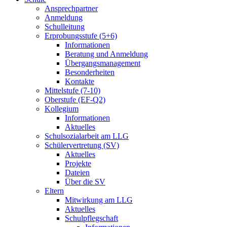
Ansprechpartner
Anmeldung
Schulleitung
Erprobungsstufe (5+6)
Informationen
Beratung und Anmeldung
Übergangsmanagement
Besonderheiten
Kontakte
Mittelstufe (7-10)
Oberstufe (EF-Q2)
Kollegium
Informationen
Aktuelles
Schulsozialarbeit am LLG
Schülervertretung (SV)
Aktuelles
Projekte
Dateien
Über die SV
Eltern
Mitwirkung am LLG
Aktuelles
Schulpflegschaft