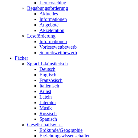
Lerncoaching
Begabungsförderung
Aktuelles
Informationen
Angebote
Akzeleration
Leseförderung
Informationen
Vorlesewettbewerb
Schreibwettbewerb
Fächer
Sprachl.-künstlerisch
Deutsch
Englisch
Französisch
Italienisch
Kunst
Latein
Literatur
Musik
Russisch
Spanisch
Gesellschaftswiss.
Erdkunde/Geographie
Erziehungswissenschaften