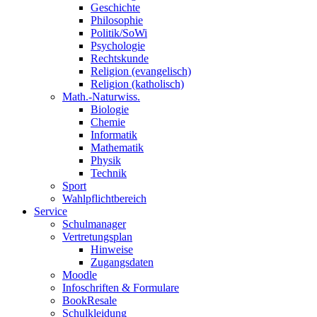
Geschichte
Philosophie
Politik/SoWi
Psychologie
Rechtskunde
Religion (evangelisch)
Religion (katholisch)
Math.-Naturwiss.
Biologie
Chemie
Informatik
Mathematik
Physik
Technik
Sport
Wahlpflichtbereich
Service
Schulmanager
Vertretungsplan
Hinweise
Zugangsdaten
Moodle
Infoschriften & Formulare
BookResale
Schulkleidung