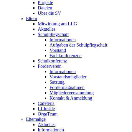
Projekte
Dateien
Über die SV
Eltern
Mitwirkung am LLG
Aktuelles
Schulpflegschaft
Informationen
Aufgaben der Schulpflegschaft
Vorstand
Fachkonferenzen
Schulkonferenz
Förderverein
Informationen
Vorstandsmitglieder
Satzung
Fördermaßnahmen
Mitgliederversammlung
Kontakt & Anmeldung
Cafeteria
LLInside
OrgaTeam
Ehemalige
Aktuelles
Informationen