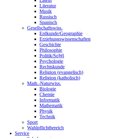
Latein
Literatur
Musik
Russisch
Spanisch
Gesellschaftswiss.
Erdkunde/Geographie
Erziehungswissenschaften
Geschichte
Philosophie
Politik/SoWi
Psychologie
Rechtskunde
Religion (evangelisch)
Religion (katholisch)
Math.-Naturwiss.
Biologie
Chemie
Informatik
Mathematik
Physik
Technik
Sport
Wahlpflichtbereich
Service