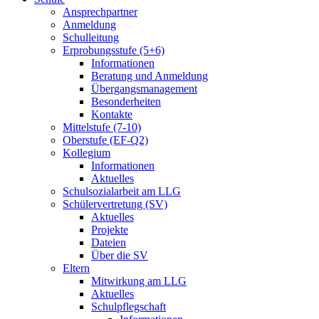
Ansprechpartner
Anmeldung
Schulleitung
Erprobungsstufe (5+6)
Informationen
Beratung und Anmeldung
Übergangsmanagement
Besonderheiten
Kontakte
Mittelstufe (7-10)
Oberstufe (EF-Q2)
Kollegium
Informationen
Aktuelles
Schulsozialarbeit am LLG
Schülervertretung (SV)
Aktuelles
Projekte
Dateien
Über die SV
Eltern
Mitwirkung am LLG
Aktuelles
Schulpflegschaft