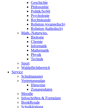
Geschichte
Philosophie
Politik/SoWi
Psychologie
Rechtskunde
Religion (evangelisch)
Religion (katholisch)
Math.-Naturwiss.
Biologie
Chemie
Informatik
Mathematik
Physik
Technik
Sport
Wahlpflichtbereich
Service
Schulmanager
Vertretungsplan
Hinweise
Zugangsdaten
Moodle
Infoschriften & Formulare
BookResale
Schulkleidung