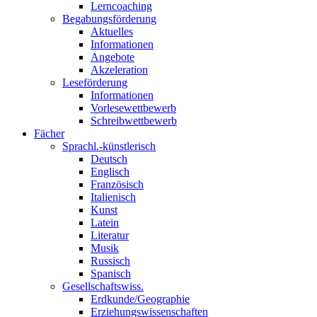
Lerncoaching
Begabungsförderung
Aktuelles
Informationen
Angebote
Akzeleration
Leseförderung
Informationen
Vorlesewettbewerb
Schreibwettbewerb
Fächer
Sprachl.-künstlerisch
Deutsch
Englisch
Französisch
Italienisch
Kunst
Latein
Literatur
Musik
Russisch
Spanisch
Gesellschaftswiss.
Erdkunde/Geographie
Erziehungswissenschaften