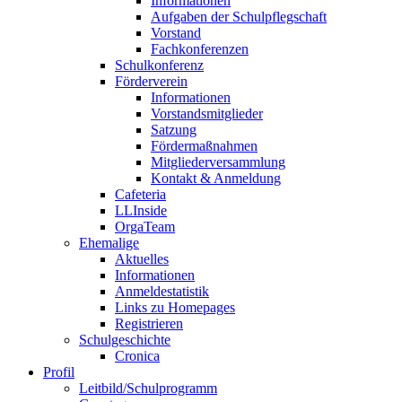
Informationen
Aufgaben der Schulpflegschaft
Vorstand
Fachkonferenzen
Schulkonferenz
Förderverein
Informationen
Vorstandsmitglieder
Satzung
Fördermaßnahmen
Mitgliederversammlung
Kontakt & Anmeldung
Cafeteria
LLInside
OrgaTeam
Ehemalige
Aktuelles
Informationen
Anmeldestatistik
Links zu Homepages
Registrieren
Schulgeschichte
Cronica
Profil
Leitbild/Schulprogramm