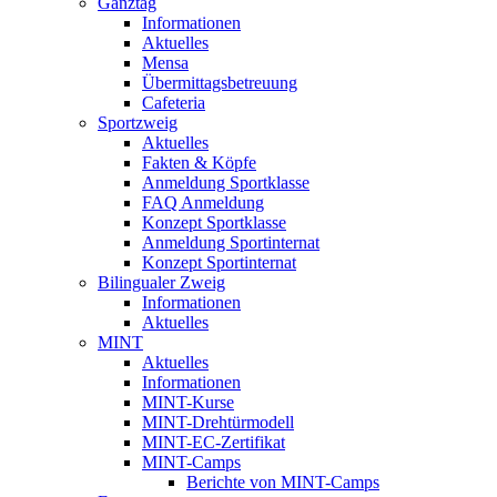
Ganztag
Informationen
Aktuelles
Mensa
Übermittagsbetreuung
Cafeteria
Sportzweig
Aktuelles
Fakten & Köpfe
Anmeldung Sportklasse
FAQ Anmeldung
Konzept Sportklasse
Anmeldung Sportinternat
Konzept Sportinternat
Bilingualer Zweig
Informationen
Aktuelles
MINT
Aktuelles
Informationen
MINT-Kurse
MINT-Drehtürmodell
MINT-EC-Zertifikat
MINT-Camps
Berichte von MINT-Camps