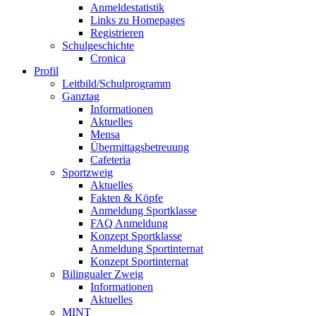
Anmeldestatistik
Links zu Homepages
Registrieren
Schulgeschichte
Cronica
Profil
Leitbild/Schulprogramm
Ganztag
Informationen
Aktuelles
Mensa
Übermittagsbetreuung
Cafeteria
Sportzweig
Aktuelles
Fakten & Köpfe
Anmeldung Sportklasse
FAQ Anmeldung
Konzept Sportklasse
Anmeldung Sportinternat
Konzept Sportinternat
Bilingualer Zweig
Informationen
Aktuelles
MINT