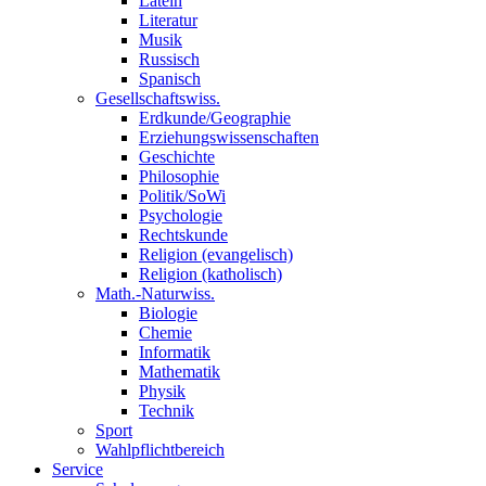
Latein
Literatur
Musik
Russisch
Spanisch
Gesellschaftswiss.
Erdkunde/Geographie
Erziehungswissenschaften
Geschichte
Philosophie
Politik/SoWi
Psychologie
Rechtskunde
Religion (evangelisch)
Religion (katholisch)
Math.-Naturwiss.
Biologie
Chemie
Informatik
Mathematik
Physik
Technik
Sport
Wahlpflichtbereich
Service