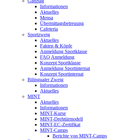
Ganztag
Informationen
Aktuelles
Mensa
Übermittagsbetreuung
Cafeteria
Sportzweig
Aktuelles
Fakten & Köpfe
Anmeldung Sportklasse
FAQ Anmeldung
Konzept Sportklasse
Anmeldung Sportinternat
Konzept Sportinternat
Bilingualer Zweig
Informationen
Aktuelles
MINT
Aktuelles
Informationen
MINT-Kurse
MINT-Drehtürmodell
MINT-EC-Zertifikat
MINT-Camps
Berichte von MINT-Camps