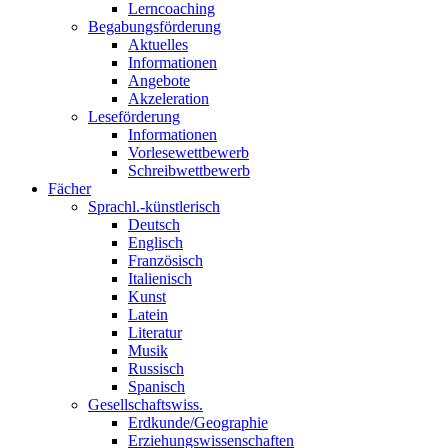
Lerncoaching
Begabungsförderung
Aktuelles
Informationen
Angebote
Akzeleration
Leseförderung
Informationen
Vorlesewettbewerb
Schreibwettbewerb
Fächer
Sprachl.-künstlerisch
Deutsch
Englisch
Französisch
Italienisch
Kunst
Latein
Literatur
Musik
Russisch
Spanisch
Gesellschaftswiss.
Erdkunde/Geographie
Erziehungswissenschaften