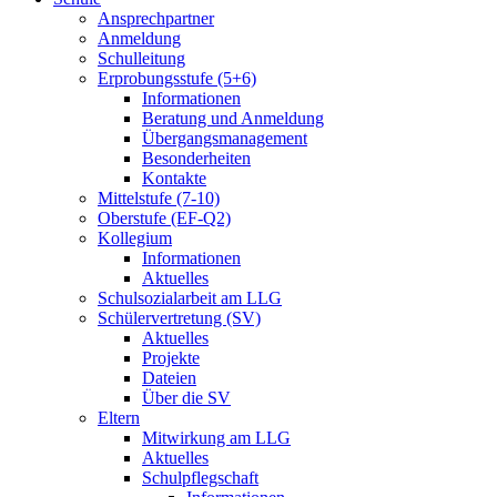
Ansprechpartner
Anmeldung
Schulleitung
Erprobungsstufe (5+6)
Informationen
Beratung und Anmeldung
Übergangsmanagement
Besonderheiten
Kontakte
Mittelstufe (7-10)
Oberstufe (EF-Q2)
Kollegium
Informationen
Aktuelles
Schulsozialarbeit am LLG
Schülervertretung (SV)
Aktuelles
Projekte
Dateien
Über die SV
Eltern
Mitwirkung am LLG
Aktuelles
Schulpflegschaft