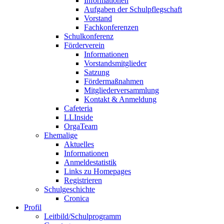
Informationen
Aufgaben der Schulpflegschaft
Vorstand
Fachkonferenzen
Schulkonferenz
Förderverein
Informationen
Vorstandsmitglieder
Satzung
Fördermaßnahmen
Mitgliederversammlung
Kontakt & Anmeldung
Cafeteria
LLInside
OrgaTeam
Ehemalige
Aktuelles
Informationen
Anmeldestatistik
Links zu Homepages
Registrieren
Schulgeschichte
Cronica
Profil
Leitbild/Schulprogramm