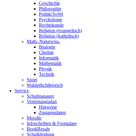
Geschichte
Philosophie
Politik/SoWi
Psychologie
Rechtskunde
Religion (evangelisch)
Religion (katholisch)
Math.-Naturwiss.
Biologie
Chemie
Informatik
Mathematik
Physik
Technik
Sport
Wahlpflichtbereich
Service
Schulmanager
Vertretungsplan
Hinweise
Zugangsdaten
Moodle
Infoschriften & Formulare
BookResale
Schulkleidung