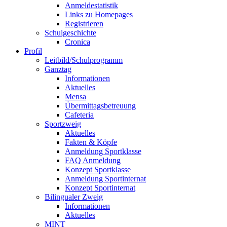
Anmeldestatistik
Links zu Homepages
Registrieren
Schulgeschichte
Cronica
Profil
Leitbild/Schulprogramm
Ganztag
Informationen
Aktuelles
Mensa
Übermittagsbetreuung
Cafeteria
Sportzweig
Aktuelles
Fakten & Köpfe
Anmeldung Sportklasse
FAQ Anmeldung
Konzept Sportklasse
Anmeldung Sportinternat
Konzept Sportinternat
Bilingualer Zweig
Informationen
Aktuelles
MINT