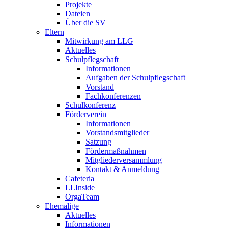
Projekte
Dateien
Über die SV
Eltern
Mitwirkung am LLG
Aktuelles
Schulpflegschaft
Informationen
Aufgaben der Schulpflegschaft
Vorstand
Fachkonferenzen
Schulkonferenz
Förderverein
Informationen
Vorstandsmitglieder
Satzung
Fördermaßnahmen
Mitgliederversammlung
Kontakt & Anmeldung
Cafeteria
LLInside
OrgaTeam
Ehemalige
Aktuelles
Informationen