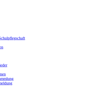
chulpflegschaft
en
ieder
men
sammlung
meldung