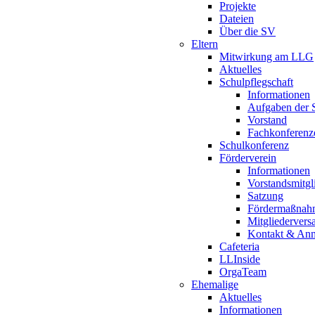
Projekte
Dateien
Über die SV
Eltern
Mitwirkung am LLG
Aktuelles
Schulpflegschaft
Informationen
Aufgaben der S
Vorstand
Fachkonferenz
Schulkonferenz
Förderverein
Informationen
Vorstandsmitgl
Satzung
Fördermaßnah
Mitgliederver
Kontakt & An
Cafeteria
LLInside
OrgaTeam
Ehemalige
Aktuelles
Informationen