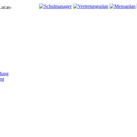
Lucas-
dung
nt