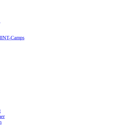
l
 MINT-Camps
t
her
n