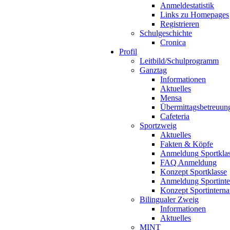
Anmeldestatistik
Links zu Homepages
Registrieren
Schulgeschichte
Cronica
Profil
Leitbild/Schulprogramm
Ganztag
Informationen
Aktuelles
Mensa
Übermittagsbetreuun
Cafeteria
Sportzweig
Aktuelles
Fakten & Köpfe
Anmeldung Sportkla
FAQ Anmeldung
Konzept Sportklasse
Anmeldung Sportinte
Konzept Sportinterna
Bilingualer Zweig
Informationen
Aktuelles
MINT