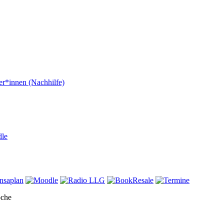
er*innen (Nachhilfe)
dle
oche