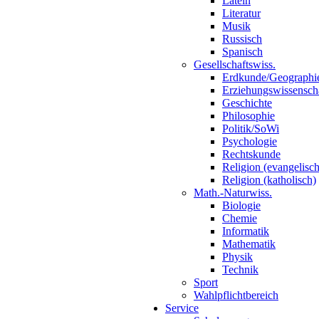
Latein
Literatur
Musik
Russisch
Spanisch
Gesellschaftswiss.
Erdkunde/Geographi
Erziehungswissensch
Geschichte
Philosophie
Politik/SoWi
Psychologie
Rechtskunde
Religion (evangelisch
Religion (katholisch)
Math.-Naturwiss.
Biologie
Chemie
Informatik
Mathematik
Physik
Technik
Sport
Wahlpflichtbereich
Service