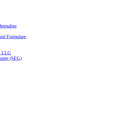
Ehemalige
und Formulare
m LLG
ruppe (SEG)