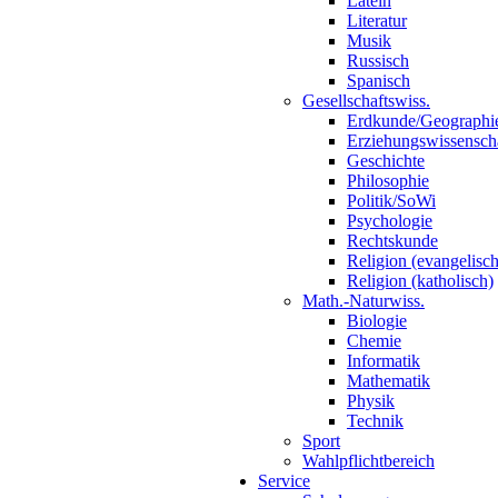
Latein
Literatur
Musik
Russisch
Spanisch
Gesellschaftswiss.
Erdkunde/Geographi
Erziehungswissensch
Geschichte
Philosophie
Politik/SoWi
Psychologie
Rechtskunde
Religion (evangelisch
Religion (katholisch)
Math.-Naturwiss.
Biologie
Chemie
Informatik
Mathematik
Physik
Technik
Sport
Wahlpflichtbereich
Service