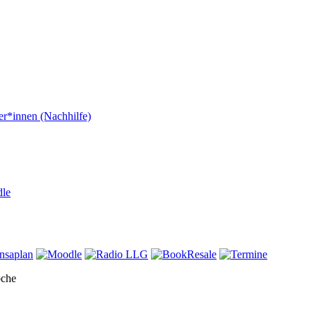
er*innen (Nachhilfe)
dle
oche