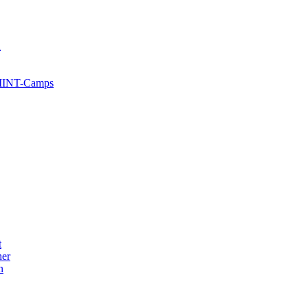
l
 MINT-Camps
t
her
n