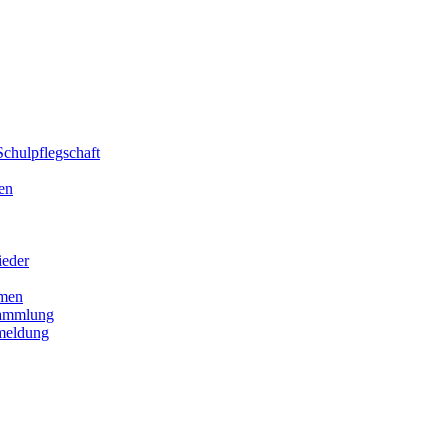
chulpflegschaft
en
ieder
men
sammlung
meldung