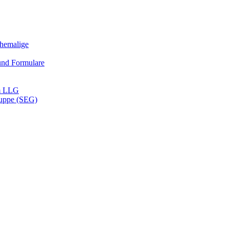
Ehemalige
und Formulare
m LLG
ruppe (SEG)