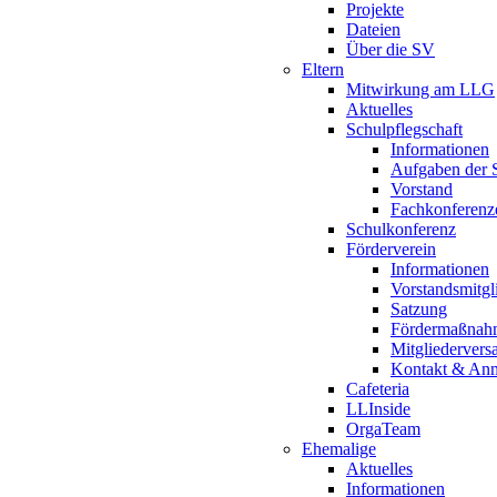
Projekte
Dateien
Über die SV
Eltern
Mitwirkung am LLG
Aktuelles
Schulpflegschaft
Informationen
Aufgaben der S
Vorstand
Fachkonferenz
Schulkonferenz
Förderverein
Informationen
Vorstandsmitgl
Satzung
Fördermaßnah
Mitgliederver
Kontakt & An
Cafeteria
LLInside
OrgaTeam
Ehemalige
Aktuelles
Informationen