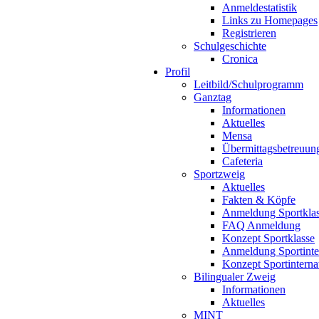
Anmeldestatistik
Links zu Homepages
Registrieren
Schulgeschichte
Cronica
Profil
Leitbild/Schulprogramm
Ganztag
Informationen
Aktuelles
Mensa
Übermittagsbetreuun
Cafeteria
Sportzweig
Aktuelles
Fakten & Köpfe
Anmeldung Sportkla
FAQ Anmeldung
Konzept Sportklasse
Anmeldung Sportinte
Konzept Sportinterna
Bilingualer Zweig
Informationen
Aktuelles
MINT