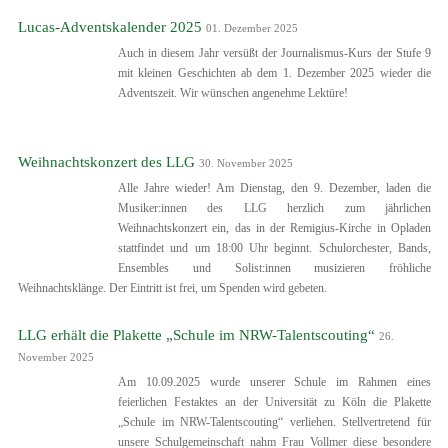
Lucas-Adventskalender 2025
01. Dezember 2025
Auch in diesem Jahr versüßt der Journalismus-Kurs der Stufe 9
mit kleinen Geschichten ab dem 1. Dezember 2025 wieder die
Adventszeit. Wir wünschen angenehme Lektüre!
Weihnachtskonzert des LLG
30. November 2025
Alle Jahre wieder! Am Dienstag, den 9. Dezember, laden die
Musiker:innen des LLG herzlich zum jährlichen
Weihnachtskonzert ein, das in der Remigius-Kirche in Opladen
stattfindet und um 18:00 Uhr beginnt. Schulorchester, Bands,
Ensembles und Solist:innen musizieren fröhliche
Weihnachtsklänge. Der Eintritt ist frei, um Spenden wird gebeten.
LLG erhält die Plakette „Schule im NRW-Talentscouting“
26.
November 2025
Am 10.09.2025 wurde unserer Schule im Rahmen eines
feierlichen Festaktes an der Universität zu Köln die Plakette
„Schule im NRW-Talentscouting“ verliehen. Stellvertretend für
unsere Schulgemeinschaft nahm Frau Vollmer diese besondere