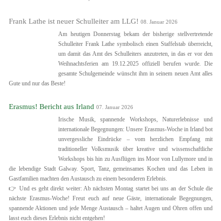
Frank Lathe ist neuer Schulleiter am LLG!
08. Januar 2026
Am heutigen Donnerstag bekam der bisherige stellvertretende
Schulleiter Frank Lathe symbolisch einen Staffelstab überreicht,
um damit das Amt des Schulleiters anzutreten, in das er vor den
Weihnachtsferien am 19.12.2025 offiziell berufen wurde. Die
gesamte Schulgemeinde wünscht ihm in seinem neuen Amt alles
Gute und nur das Beste!
Erasmus! Bericht aus Irland
07. Januar 2026
Irische Musik, spannende Workshops, Naturerlebnisse und
internationale Begegnungen: Unsere Erasmus-Woche in Irland bot
unvergessliche Eindrücke – vom herzlichen Empfang mit
traditioneller Volksmusik über kreative und wissenschaftliche
Workshops bis hin zu Ausflügen ins Moor von Lullymore und in
die lebendige Stadt Galway. Sport, Tanz, gemeinsames Kochen und das Leben in
Gastfamilien machten den Austausch zu einem besonderen Erlebnis.
👉 Und es geht direkt weiter: Ab nächsten Montag startet bei uns an der Schule die
nächste Erasmus-Woche! Freut euch auf neue Gäste, internationale Begegnungen,
spannende Aktionen und jede Menge Austausch – haltet Augen und Ohren offen und
lasst euch dieses Erlebnis nicht entgehen!