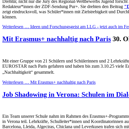
Drehtür, nicht nur die Jury des Regional-Wettbewerbs Jugend forscht 
Redakteur*innen der ZDF-Sendung Pur+. Sie drehten den Beitrag
"D
zeigt eindrucksvoll, was Schüler*innen mit Zielstrebigkeit und Durch
können.
Weiterlesen …
Ideen und Forschungsgeist am LLG - jetzt auch im Fe
Mit Erasmus+ nachhaltig nach Paris
30. O
Mit einer Gruppe von 21 Schülern und Schülerinnen und 2 Lehrkräft
EUROSTAR nach Paris gefahren und haben bis zum 3.10.25 viele 
„Nachhaltigkeit“ gesammelt.
Weiterlesen …
Mit Erasmus+ nachhaltig nach Paris
Job Shadowing in Verona: Schulen im Dial
Ein Team unserer Schule nahm im Rahmen des Erasmus+-Programms a
in Verona teil. Lehrkräfte, Schulleiter*innen und Koordinatorinnen a
Barcelona, Lleida, Algeciras, Chiclana und Leverkusen trafen sich mi