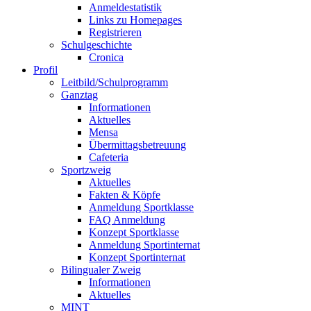
Anmeldestatistik
Links zu Homepages
Registrieren
Schulgeschichte
Cronica
Profil
Leitbild/Schulprogramm
Ganztag
Informationen
Aktuelles
Mensa
Übermittagsbetreuung
Cafeteria
Sportzweig
Aktuelles
Fakten & Köpfe
Anmeldung Sportklasse
FAQ Anmeldung
Konzept Sportklasse
Anmeldung Sportinternat
Konzept Sportinternat
Bilingualer Zweig
Informationen
Aktuelles
MINT