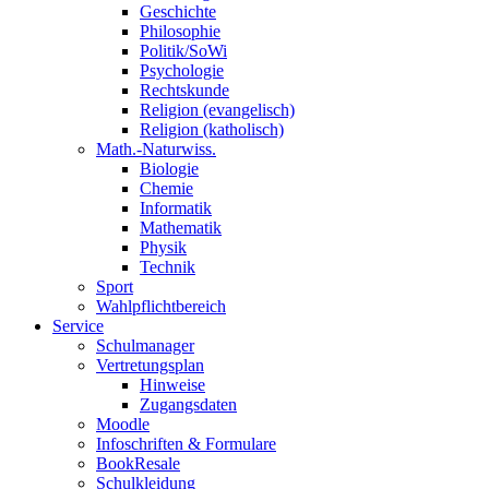
Geschichte
Philosophie
Politik/SoWi
Psychologie
Rechtskunde
Religion (evangelisch)
Religion (katholisch)
Math.-Naturwiss.
Biologie
Chemie
Informatik
Mathematik
Physik
Technik
Sport
Wahlpflichtbereich
Service
Schulmanager
Vertretungsplan
Hinweise
Zugangsdaten
Moodle
Infoschriften & Formulare
BookResale
Schulkleidung