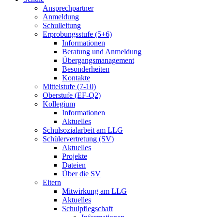
Ansprechpartner
Anmeldung
Schulleitung
Erprobungsstufe (5+6)
Informationen
Beratung und Anmeldung
Übergangsmanagement
Besonderheiten
Kontakte
Mittelstufe (7-10)
Oberstufe (EF-Q2)
Kollegium
Informationen
Aktuelles
Schulsozialarbeit am LLG
Schülervertretung (SV)
Aktuelles
Projekte
Dateien
Über die SV
Eltern
Mitwirkung am LLG
Aktuelles
Schulpflegschaft