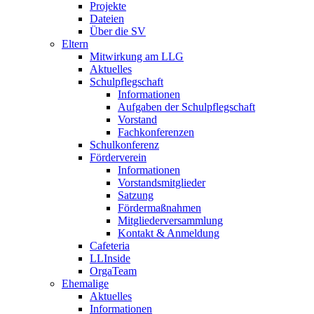
Projekte
Dateien
Über die SV
Eltern
Mitwirkung am LLG
Aktuelles
Schulpflegschaft
Informationen
Aufgaben der Schulpflegschaft
Vorstand
Fachkonferenzen
Schulkonferenz
Förderverein
Informationen
Vorstandsmitglieder
Satzung
Fördermaßnahmen
Mitgliederversammlung
Kontakt & Anmeldung
Cafeteria
LLInside
OrgaTeam
Ehemalige
Aktuelles
Informationen