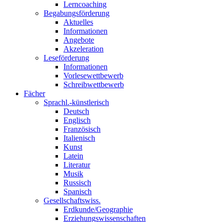
Lerncoaching
Begabungsförderung
Aktuelles
Informationen
Angebote
Akzeleration
Leseförderung
Informationen
Vorlesewettbewerb
Schreibwettbewerb
Fächer
Sprachl.-künstlerisch
Deutsch
Englisch
Französisch
Italienisch
Kunst
Latein
Literatur
Musik
Russisch
Spanisch
Gesellschaftswiss.
Erdkunde/Geographie
Erziehungswissenschaften