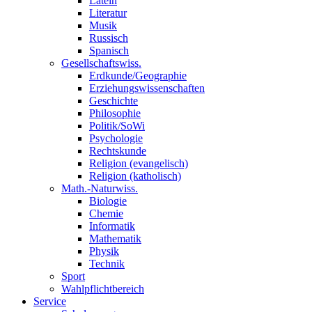
Latein
Literatur
Musik
Russisch
Spanisch
Gesellschaftswiss.
Erdkunde/Geographie
Erziehungswissenschaften
Geschichte
Philosophie
Politik/SoWi
Psychologie
Rechtskunde
Religion (evangelisch)
Religion (katholisch)
Math.-Naturwiss.
Biologie
Chemie
Informatik
Mathematik
Physik
Technik
Sport
Wahlpflichtbereich
Service