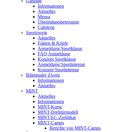
Ganztag
Informationen
Aktuelles
Mensa
Übermittagsbetreuung
Cafeteria
Sportzweig
Aktuelles
Fakten & Köpfe
Anmeldung Sportklasse
FAQ Anmeldung
Konzept Sportklasse
Anmeldung Sportinternat
Konzept Sportinternat
Bilingualer Zweig
Informationen
Aktuelles
MINT
Aktuelles
Informationen
MINT-Kurse
MINT-Drehtürmodell
MINT-EC-Zertifikat
MINT-Camps
Berichte von MINT-Camps