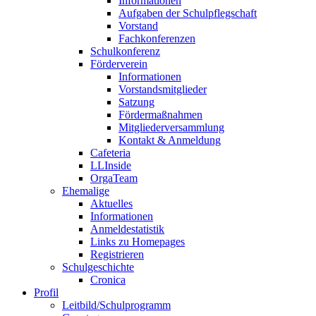
Informationen
Aufgaben der Schulpflegschaft
Vorstand
Fachkonferenzen
Schulkonferenz
Förderverein
Informationen
Vorstandsmitglieder
Satzung
Fördermaßnahmen
Mitgliederversammlung
Kontakt & Anmeldung
Cafeteria
LLInside
OrgaTeam
Ehemalige
Aktuelles
Informationen
Anmeldestatistik
Links zu Homepages
Registrieren
Schulgeschichte
Cronica
Profil
Leitbild/Schulprogramm