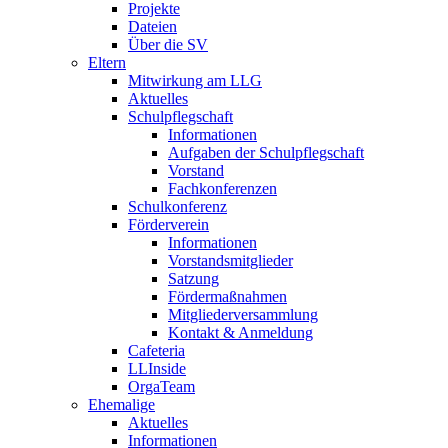
Projekte
Dateien
Über die SV
Eltern
Mitwirkung am LLG
Aktuelles
Schulpflegschaft
Informationen
Aufgaben der Schulpflegschaft
Vorstand
Fachkonferenzen
Schulkonferenz
Förderverein
Informationen
Vorstandsmitglieder
Satzung
Fördermaßnahmen
Mitgliederversammlung
Kontakt & Anmeldung
Cafeteria
LLInside
OrgaTeam
Ehemalige
Aktuelles
Informationen