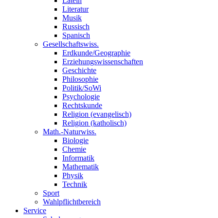
Latein
Literatur
Musik
Russisch
Spanisch
Gesellschaftswiss.
Erdkunde/Geographie
Erziehungswissenschaften
Geschichte
Philosophie
Politik/SoWi
Psychologie
Rechtskunde
Religion (evangelisch)
Religion (katholisch)
Math.-Naturwiss.
Biologie
Chemie
Informatik
Mathematik
Physik
Technik
Sport
Wahlpflichtbereich
Service