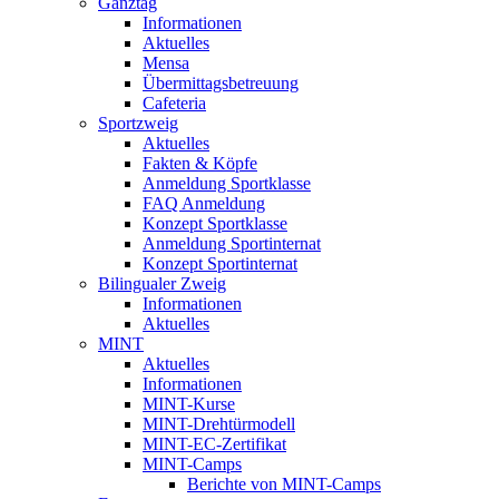
Ganztag
Informationen
Aktuelles
Mensa
Übermittagsbetreuung
Cafeteria
Sportzweig
Aktuelles
Fakten & Köpfe
Anmeldung Sportklasse
FAQ Anmeldung
Konzept Sportklasse
Anmeldung Sportinternat
Konzept Sportinternat
Bilingualer Zweig
Informationen
Aktuelles
MINT
Aktuelles
Informationen
MINT-Kurse
MINT-Drehtürmodell
MINT-EC-Zertifikat
MINT-Camps
Berichte von MINT-Camps