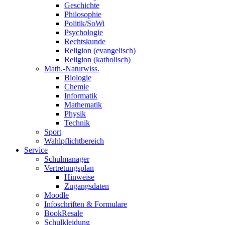
Geschichte
Philosophie
Politik/SoWi
Psychologie
Rechtskunde
Religion (evangelisch)
Religion (katholisch)
Math.-Naturwiss.
Biologie
Chemie
Informatik
Mathematik
Physik
Technik
Sport
Wahlpflichtbereich
Service
Schulmanager
Vertretungsplan
Hinweise
Zugangsdaten
Moodle
Infoschriften & Formulare
BookResale
Schulkleidung