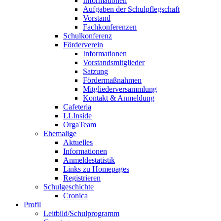
Informationen
Aufgaben der Schulpflegschaft
Vorstand
Fachkonferenzen
Schulkonferenz
Förderverein
Informationen
Vorstandsmitglieder
Satzung
Fördermaßnahmen
Mitgliederversammlung
Kontakt & Anmeldung
Cafeteria
LLInside
OrgaTeam
Ehemalige
Aktuelles
Informationen
Anmeldestatistik
Links zu Homepages
Registrieren
Schulgeschichte
Cronica
Profil
Leitbild/Schulprogramm