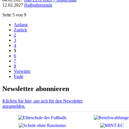
12.02.2027
Halbjahresende
Seite 5 von 9
Anfang
Zurück
2
3
4
5
6
7
8
Vorwärts
Ende
Newsletter abonnieren
Klicken Sie hier, um sich für den Newsletter
anzumelden.