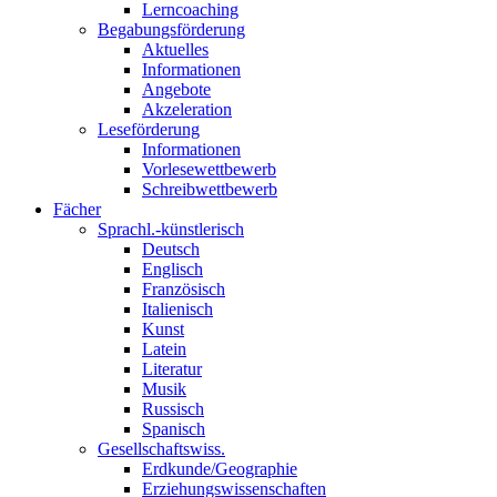
Lerncoaching
Begabungsförderung
Aktuelles
Informationen
Angebote
Akzeleration
Leseförderung
Informationen
Vorlesewettbewerb
Schreibwettbewerb
Fächer
Sprachl.-künstlerisch
Deutsch
Englisch
Französisch
Italienisch
Kunst
Latein
Literatur
Musik
Russisch
Spanisch
Gesellschaftswiss.
Erdkunde/Geographie
Erziehungswissenschaften