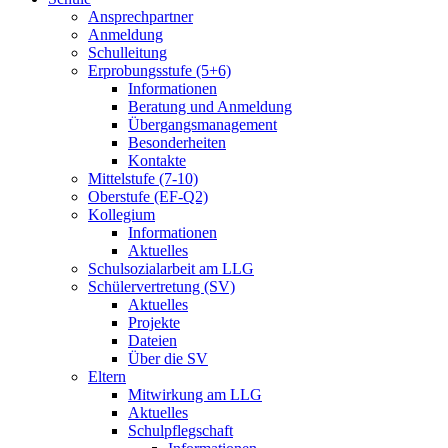
Ansprechpartner
Anmeldung
Schulleitung
Erprobungsstufe (5+6)
Informationen
Beratung und Anmeldung
Übergangsmanagement
Besonderheiten
Kontakte
Mittelstufe (7-10)
Oberstufe (EF-Q2)
Kollegium
Informationen
Aktuelles
Schulsozialarbeit am LLG
Schülervertretung (SV)
Aktuelles
Projekte
Dateien
Über die SV
Eltern
Mitwirkung am LLG
Aktuelles
Schulpflegschaft