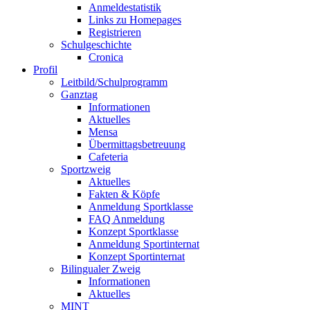
Anmeldestatistik
Links zu Homepages
Registrieren
Schulgeschichte
Cronica
Profil
Leitbild/Schulprogramm
Ganztag
Informationen
Aktuelles
Mensa
Übermittagsbetreuung
Cafeteria
Sportzweig
Aktuelles
Fakten & Köpfe
Anmeldung Sportklasse
FAQ Anmeldung
Konzept Sportklasse
Anmeldung Sportinternat
Konzept Sportinternat
Bilingualer Zweig
Informationen
Aktuelles
MINT