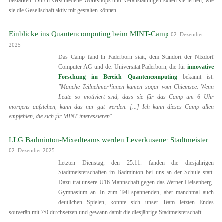
bestärken. Durch verschiedene Workshops und Veranstaltungen sollen sie lernen, wie
sie die Gesellschaft aktiv mit gestalten können.
Einblicke ins Quantencomputing beim MINT-Camp
02. Dezember
2025
Das Camp fand in Paderborn statt, dem Standort der Nixdorf
Computer AG und der Universität Paderborn, die für
innovative
Forschung im Bereich Quantencomputing
bekannt ist.
"Manche Teilnehmer*innen kamen sogar vom Chiemsee. Wenn
Leute so motiviert sind, dass sie für das Camp um 6 Uhr
morgens aufstehen, kann das nur gut werden. [...] Ich kann dieses Camp allen
empfehlen, die sich für MINT interessieren"
.
LLG Badminton-Mixedteams werden Leverkusener Stadtmeister
02. Dezember 2025
Letzten Dienstag, den 25.11. fanden die diesjährigen
Stadtmeisterschaften im Badminton bei uns an der Schule statt.
Dazu trat unsere U16-Mannschaft gegen das Werner-Heisenberg-
Gymnasium an. In zum Teil spannenden, aber manchmal auch
deutlichen Spielen, konnte sich unser Team letzten Endes
souverän mit 7:0 durchsetzen und gewann damit die diesjährige Stadtmeisterschaft.