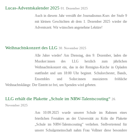
Lucas-Adventskalender 2025
01. Dezember 2025
Auch in diesem Jahr versüßt der Journalismus-Kurs der Stufe 9
mit kleinen Geschichten ab dem 1. Dezember 2025 wieder die
Adventszeit. Wir wünschen angenehme Lektüre!
Weihnachtskonzert des LLG
30. November 2025
Alle Jahre wieder! Am Dienstag, den 9. Dezember, laden die
Musiker:innen des LLG herzlich zum jährlichen
Weihnachtskonzert ein, das in der Remigius-Kirche in Opladen
stattfindet und um 18:00 Uhr beginnt. Schulorchester, Bands,
Ensembles und Solist:innen musizieren fröhliche
Weihnachtsklänge. Der Eintritt ist frei, um Spenden wird gebeten.
LLG erhält die Plakette „Schule im NRW-Talentscouting“
26.
November 2025
Am 10.09.2025 wurde unserer Schule im Rahmen eines
feierlichen Festaktes an der Universität zu Köln die Plakette
„Schule im NRW-Talentscouting“ verliehen. Stellvertretend für
unsere Schulgemeinschaft nahm Frau Vollmer diese besondere