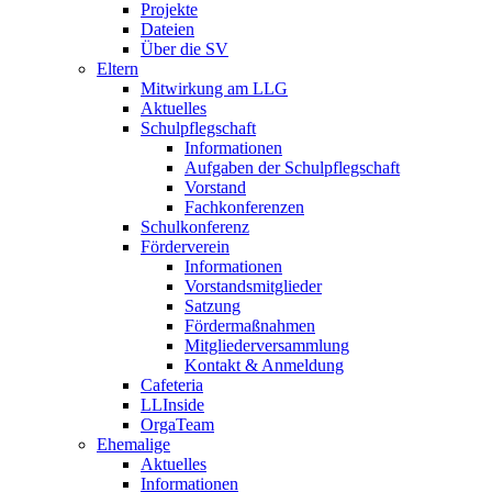
Projekte
Dateien
Über die SV
Eltern
Mitwirkung am LLG
Aktuelles
Schulpflegschaft
Informationen
Aufgaben der Schulpflegschaft
Vorstand
Fachkonferenzen
Schulkonferenz
Förderverein
Informationen
Vorstandsmitglieder
Satzung
Fördermaßnahmen
Mitgliederversammlung
Kontakt & Anmeldung
Cafeteria
LLInside
OrgaTeam
Ehemalige
Aktuelles
Informationen