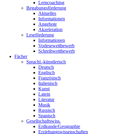
Lerncoaching
Begabungsförderung
Aktuelles
Informationen
Angebote
Akzeleration
Leseförderung
Informationen
Vorlesewettbewerb
Schreibwettbewerb
Fächer
Sprachl.-künstlerisch
Deutsch
Englisch
Französisch
Italienisch
Kunst
Latein
Literatur
Musik
Russisch
Spanisch
Gesellschaftswiss.
Erdkunde/Geographie
Erziehungswissenschaften