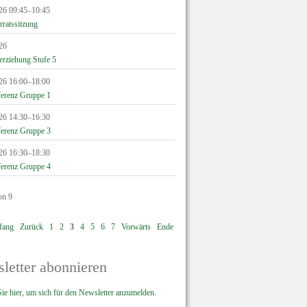
26 09:45–10:45
rratssitzung
26
erziehung Stufe 5
26 16:00–18:00
erenz Gruppe 1
26 14:30–16:30
erenz Gruppe 3
26 16:30–18:30
erenz Gruppe 4
on 9
fang
Zurück
1
2
3
4
5
6
7
Vorwärts
Ende
letter abonnieren
ie hier, um sich für den Newsletter anzumelden.