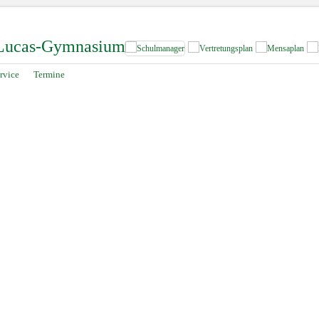
-Lucas-Gymnasium
rvice
Termine