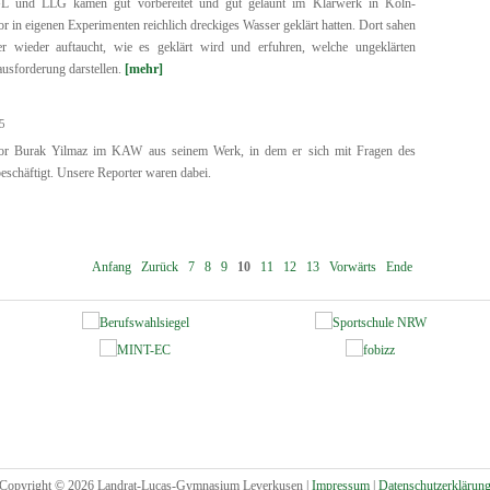
L und LLG kamen gut vorbereitet und gut gelaunt im Klärwerk in Köln-
 in eigenen Experimenten reichlich dreckiges Wasser geklärt hatten. Dort sahen
 wieder auftaucht, wie es geklärt wird und erfuhren, welche ungeklärten
ausforderung darstellen.
[mehr]
5
or Burak Yilmaz im KAW aus seinem Werk, in dem er sich mit Fragen des
schäftigt. Unsere Reporter waren dabei.
Anfang
Zurück
7
8
9
10
11
12
13
Vorwärts
Ende
Copyright © 2026 Landrat-Lucas-Gymnasium Leverkusen |
Impressum
|
Datenschutzerklärun