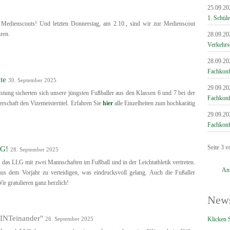
25.09.20
1. Schüle
edienscouts! Und letzten Donnerstag, am 2.10., sind wir zur Medienscout
ren.
28.09.20
Verkehrs
28.09.20
Fachkonf
te
30. September 2025
29.09.20
stung sicherten sich unsere jüngsten Fußballer aus den Klassen 6 und 7 bei der
Fachkonf
schaft den Vizemeistertitel. Erfahren Sie
hier
alle Einzelheiten zum hochkarätig
29.09.20
Fachkonf
Seite 3 v
LG!
28. September 2025
 das LLG mit zwei Mannschaften im Fußball und in der Leichtathletik vertreten.
An
l aus dem Vorjahr zu verteidigen, was eindrucksvoll gelang. Auch die Fußaller
Wir gratulieren ganz herzlich!
News
"MINTeinander"
26. September 2025
Klicken S