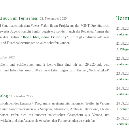
Term
zt auch im Fernsehen!
02. November 2025
nd Sana haben mit dem
Power-Pedal
, ihrem Projekt aus der MINT-Drehtür, nicht
21.09.20
ewerbs Jugend forscht Junior begeistert, sondern auch die Redakteur*innen der
Verkehrs
n den Beitrag
"Deine Idee, deine Erfindung"
.
Er zeigt eindrucksvoll, was
it und Durchhaltevermögen so alles schaffen können.
21.09.20
2. Pflegs
ktober 2025
22.09.20
Verkehrs
ülern und Schülerinnen und 2 Lehrkräften sind wir am 29.9.25 mit dem
 und haben bis zum 3.10.25 viele Erfahrungen zum Thema „Nachhaltigkeit“
23.09.20
Verkehrs
24.09.20
Verkehrs
ialog
10. Oktober 2025
m Rahmen des Erasmus+-Programms an einem internationalen Treffen in Verona
24.09.20
nen und Koordinatorinnen aus Sarajevo, Maastricht, Amboise, Barcelona, Lleida,
1. Schulp
rkusen trafen sich mit unseren italienischen Gastgebern aus Verona, um
25.09.20
wickeln und den Austausch zwischen den Partnerschulen zu vertiefen.
Verkehrs