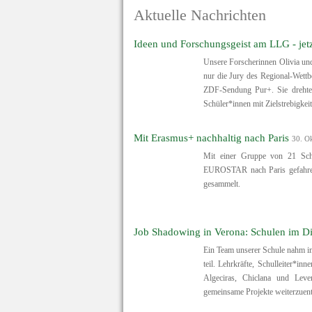
Aktuelle Nachrichten
Ideen und Forschungsgeist am LLG - jet
Unsere Forscherinnen Olivia u
nur die Jury des Regional-Wettb
ZDF-Sendung Pur+. Sie drehte
Schüler*innen mit Zielstrebigke
Mit Erasmus+ nachhaltig nach Paris
30. O
Mit einer Gruppe von 21 Sch
EUROSTAR nach Paris gefahren
gesammelt.
Job Shadowing in Verona: Schulen im D
Ein Team unserer Schule nahm i
teil. Lehrkräfte, Schulleiter*in
Algeciras, Chiclana und Leve
gemeinsame Projekte weiterzuent