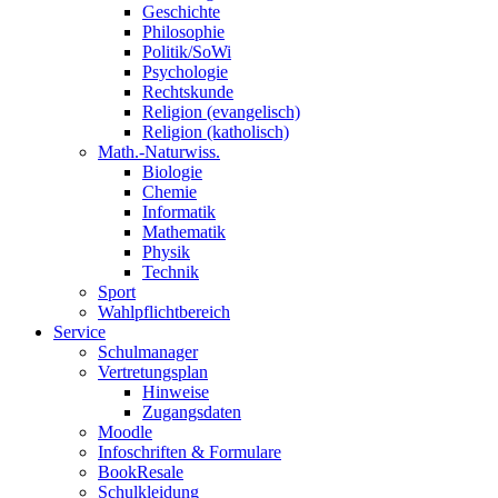
Geschichte
Philosophie
Politik/SoWi
Psychologie
Rechtskunde
Religion (evangelisch)
Religion (katholisch)
Math.-Naturwiss.
Biologie
Chemie
Informatik
Mathematik
Physik
Technik
Sport
Wahlpflichtbereich
Service
Schulmanager
Vertretungsplan
Hinweise
Zugangsdaten
Moodle
Infoschriften & Formulare
BookResale
Schulkleidung