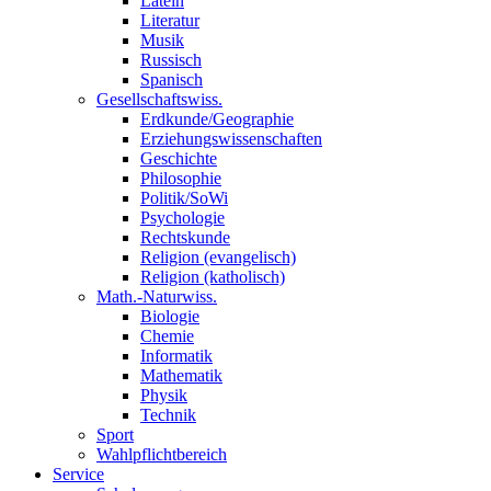
Latein
Literatur
Musik
Russisch
Spanisch
Gesellschaftswiss.
Erdkunde/Geographie
Erziehungswissenschaften
Geschichte
Philosophie
Politik/SoWi
Psychologie
Rechtskunde
Religion (evangelisch)
Religion (katholisch)
Math.-Naturwiss.
Biologie
Chemie
Informatik
Mathematik
Physik
Technik
Sport
Wahlpflichtbereich
Service