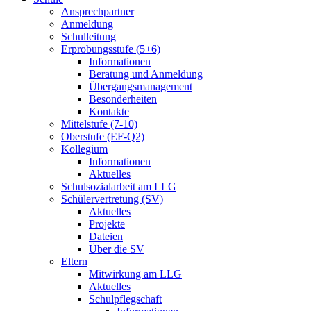
Ansprechpartner
Anmeldung
Schulleitung
Erprobungsstufe (5+6)
Informationen
Beratung und Anmeldung
Übergangsmanagement
Besonderheiten
Kontakte
Mittelstufe (7-10)
Oberstufe (EF-Q2)
Kollegium
Informationen
Aktuelles
Schulsozialarbeit am LLG
Schülervertretung (SV)
Aktuelles
Projekte
Dateien
Über die SV
Eltern
Mitwirkung am LLG
Aktuelles
Schulpflegschaft