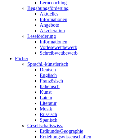
Lerncoaching
Begabungsförderung
Aktuelles
Informationen
Angebote
Akzeleration
Leseförderung
Informationen
Vorlesewettbewerb
Schreibwettbewerb
Fächer
Sprachl.-künstlerisch
Deutsch
Englisch
Französisch
Italienisch
Kunst
Latein
Literatur
Musik
Russisch
Spanisch
Gesellschaftswiss.
Erdkunde/Geographie
Erziehungswissenschaften