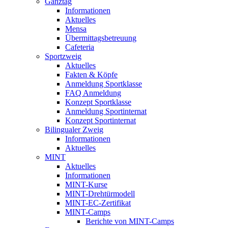
Ganztag
Informationen
Aktuelles
Mensa
Übermittagsbetreuung
Cafeteria
Sportzweig
Aktuelles
Fakten & Köpfe
Anmeldung Sportklasse
FAQ Anmeldung
Konzept Sportklasse
Anmeldung Sportinternat
Konzept Sportinternat
Bilingualer Zweig
Informationen
Aktuelles
MINT
Aktuelles
Informationen
MINT-Kurse
MINT-Drehtürmodell
MINT-EC-Zertifikat
MINT-Camps
Berichte von MINT-Camps