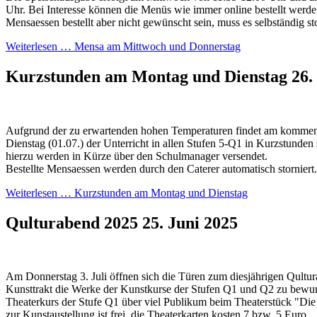
Uhr. Bei Interesse können die Menüs wie immer online bestellt werden.
Mensaessen bestellt aber nicht gewünscht sein, muss es selbständig st
Weiterlesen …
Mensa am Mittwoch und Donnerstag
Kurzstunden am Montag und Dienstag
26.
Aufgrund der zu erwartenden hohen Temperaturen findet am komme
Dienstag (01.07.) der Unterricht in allen Stufen 5-Q1 in Kurzstunden
hierzu werden in Kürze über den Schulmanager versendet.
Bestellte Mensaessen werden durch den Caterer automatisch storniert.
Weiterlesen …
Kurzstunden am Montag und Dienstag
Qulturabend 2025
25. Juni 2025
Am Donnerstag 3. Juli öffnen sich die Türen zum diesjährigen Qultu
Kunsttrakt die Werke der Kunstkurse der Stufen Q1 und Q2 zu bewun
Theaterkurs der Stufe Q1 über viel Publikum beim Theaterstück "Die
zur Kunstaustellung ist frei, die Theaterkarten kosten 7 bzw. 5 Euro.