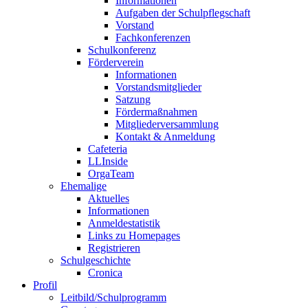
Informationen
Aufgaben der Schulpflegschaft
Vorstand
Fachkonferenzen
Schulkonferenz
Förderverein
Informationen
Vorstandsmitglieder
Satzung
Fördermaßnahmen
Mitgliederversammlung
Kontakt & Anmeldung
Cafeteria
LLInside
OrgaTeam
Ehemalige
Aktuelles
Informationen
Anmeldestatistik
Links zu Homepages
Registrieren
Schulgeschichte
Cronica
Profil
Leitbild/Schulprogramm