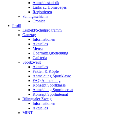
Anmeldestatistik
Links zu Homepages
Registrieren
Schulgeschichte
Cronica
Profil
Leitbild/Schulprogramm
Ganztag
Informationen
Aktuelles
Mensa
Übermittagsbetreuung
Cafeteria
Sportzweig
Aktuelles
Fakten & Köpfe
Anmeldung Sportklasse
FAQ Anmeldung
Konzept Sportklasse
Anmeldung Sportinternat
Konzept Sportinternat
Bilingualer Zweig
Informationen
Aktuelles
MINT