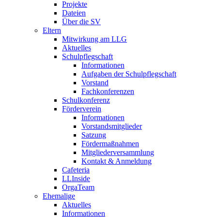
Projekte
Dateien
Über die SV
Eltern
Mitwirkung am LLG
Aktuelles
Schulpflegschaft
Informationen
Aufgaben der Schulpflegschaft
Vorstand
Fachkonferenzen
Schulkonferenz
Förderverein
Informationen
Vorstandsmitglieder
Satzung
Fördermaßnahmen
Mitgliederversammlung
Kontakt & Anmeldung
Cafeteria
LLInside
OrgaTeam
Ehemalige
Aktuelles
Informationen