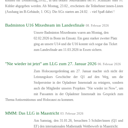
können bis Donnerstag,19.02., in den beiden Sekretariaten bei Fr. Schnitzler oder Fr.
Kühler abgegeben werden. Ab Montag, 23.02., erscheinen die Teilnehmer:innen-Listen
(Aushang im B-Gebäude, 1. OG). Die AGs starten am 24.02. - viel Spaß dabei !
Badminton U16 Mixedteam im Landesfinale
08. Februar 2026
Unsere Badminton Mixedteams waren am Montag, den
02.02.2026 in Bonn im Einsatz. Ein ganz starker zweiter Platz
ging an unsere U14 und die U16 konnte sich sogar das Ticket
zum Landesfinale am 11.03.2026 in Essen sichern.
"Nie wieder ist jetzt" am LLG zum 27. Januar 2026
06. Februar 2026
Zum Holocaustgedenktag am 27. Januar machte sich nicht der
Leistungskurs Geschichte der Q1 auf den Weg, um die
Stolpersteine in der Opladener Innenstadt zu reinigern, sondern
auch die Mitglieder unseres Projektes "Nie wieder ist Now", um
mit Passanten in der Opladener Innenstadt ins Gespräch zum
Thema Antisemitismus und Holocaust zu kommen.
MMM: Das LLG in Maastricht
03. Februar 2026
Am Samstag, den 31.01.26, besuchten 5 Schüler/innen (Q1 und
EF) den internationalen Mathematik Wettbewerb in Maastricht: