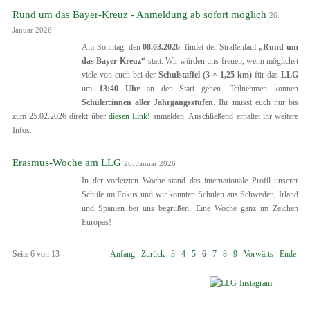
Rund um das Bayer-Kreuz - Anmeldung ab sofort möglich
26.
Januar 2026
Am Sonntag, den
08.03.2026
, findet der Straßenlauf
„Rund um
das Bayer-Kreuz“
statt. Wir würden uns freuen, wenn möglichst
viele von euch bei der
Schulstaffel (3 × 1,25 km)
für das
LLG
um
13:40 Uhr
an den Start gehen. Teilnehmen können
Schüler:innen aller Jahrgangsstufen
. Ihr müsst euch nur bis
zum 25.02.2026 direkt über
diesen Link!
anmelden. Anschließend erhaltet ihr weitere
Infos.
Erasmus-Woche am LLG
26. Januar 2026
In der vorletzten Woche stand das internationale Profil unserer
Schule im Fokus und wir konnten Schulen aus Schweden, Irland
und Spanien bei uns begrüßen. Eine Woche ganz im Zeichen
Europas!
Seite 6 von 13
Anfang
Zurück
3
4
5
6
7
8
9
Vorwärts
Ende