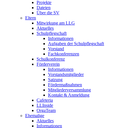
Projekte
Dateien
Über die SV
Eltern
Mitwirkung am LLG
Aktuelles
Schulpflegschaft
Informationen
Aufgaben der Schulpflegschaft
Vorstand
Fachkonferenzen
Schulkonferenz
Förderverein
Informationen
Vorstandsmitglieder
Satzung
Fördermaßnahmen
Mitgliederversammlung
Kontakt & Anmeldung
Cafeteria
LLInside
OrgaTeam
Ehemalige
Aktuelles
Informationen