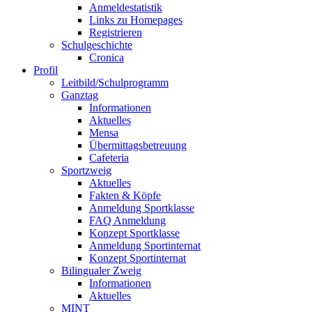
Anmeldestatistik
Links zu Homepages
Registrieren
Schulgeschichte
Cronica
Profil
Leitbild/Schulprogramm
Ganztag
Informationen
Aktuelles
Mensa
Übermittagsbetreuung
Cafeteria
Sportzweig
Aktuelles
Fakten & Köpfe
Anmeldung Sportklasse
FAQ Anmeldung
Konzept Sportklasse
Anmeldung Sportinternat
Konzept Sportinternat
Bilingualer Zweig
Informationen
Aktuelles
MINT