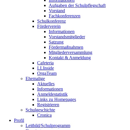
Informationen
Aufgaben der Schulpflegschaft
Vorstand
Fachkonferenzen
Schulkonferenz
Förderverein
Informationen
Vorstandsmitglieder
Satzung
Fördermaßnahmen
Mitgliederversammlung
Kontakt & Anmeldung
Cafeteria
LLInside
OrgaTeam
Ehemalige
Aktuelles
Informationen
Anmeldestatistik
Links zu Homepages
Registrieren
Schulgeschichte
Cronica
Profil
Leitbild/Schulprogramm