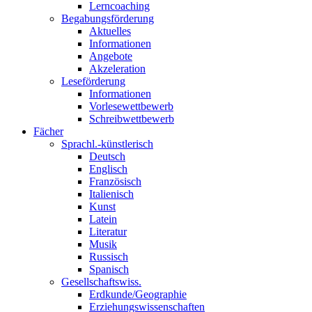
Lerncoaching
Begabungsförderung
Aktuelles
Informationen
Angebote
Akzeleration
Leseförderung
Informationen
Vorlesewettbewerb
Schreibwettbewerb
Fächer
Sprachl.-künstlerisch
Deutsch
Englisch
Französisch
Italienisch
Kunst
Latein
Literatur
Musik
Russisch
Spanisch
Gesellschaftswiss.
Erdkunde/Geographie
Erziehungswissenschaften