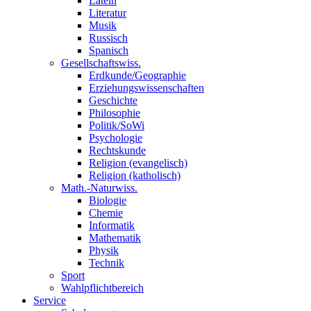
Latein
Literatur
Musik
Russisch
Spanisch
Gesellschaftswiss.
Erdkunde/Geographie
Erziehungswissenschaften
Geschichte
Philosophie
Politik/SoWi
Psychologie
Rechtskunde
Religion (evangelisch)
Religion (katholisch)
Math.-Naturwiss.
Biologie
Chemie
Informatik
Mathematik
Physik
Technik
Sport
Wahlpflichtbereich
Service