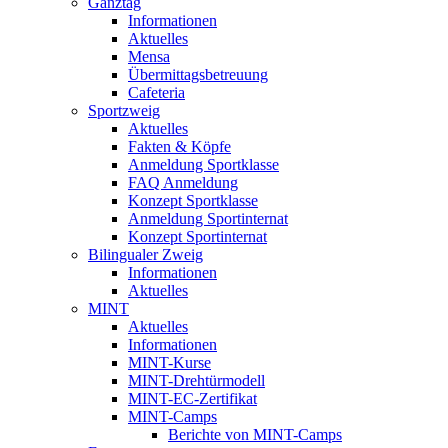
Ganztag
Informationen
Aktuelles
Mensa
Übermittagsbetreuung
Cafeteria
Sportzweig
Aktuelles
Fakten & Köpfe
Anmeldung Sportklasse
FAQ Anmeldung
Konzept Sportklasse
Anmeldung Sportinternat
Konzept Sportinternat
Bilingualer Zweig
Informationen
Aktuelles
MINT
Aktuelles
Informationen
MINT-Kurse
MINT-Drehtürmodell
MINT-EC-Zertifikat
MINT-Camps
Berichte von MINT-Camps