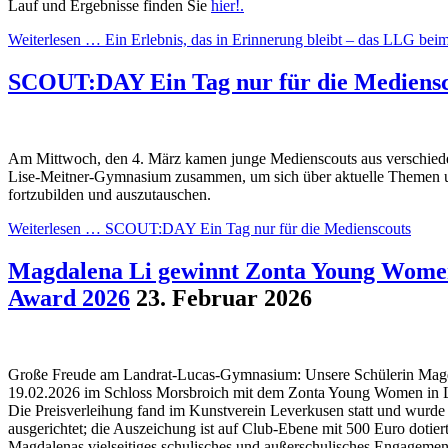
Lauf und Ergebnisse finden Sie
hier!.
Weiterlesen …
Ein Erlebnis, das in Erinnerung bleibt – das LLG beim
SCOUT:DAY Ein Tag nur für die Mediensc
Am Mittwoch, den 4. März kamen junge Medienscouts aus verschie
Lise-Meitner-Gymnasium zusammen, um sich über aktuelle Themen 
fortzubilden und auszutauschen.
Weiterlesen …
SCOUT:DAY Ein Tag nur für die Medienscouts
Magdalena Li gewinnt Zonta Young Women
Award 2026
23. Februar 2026
Große Freude am Landrat-Lucas-Gymnasium: Unsere Schülerin Mag
19.02.2026 im Schloss Morsbroich mit dem Zonta Young Women in L
Die Preisverleihung fand im Kunstverein Leverkusen statt und wur
ausgerichtet; die Auszeichung ist auf Club-Ebene mit 500 Euro dotier
Magdalenas vielseitiges schulisches und außerschulisches Engagement