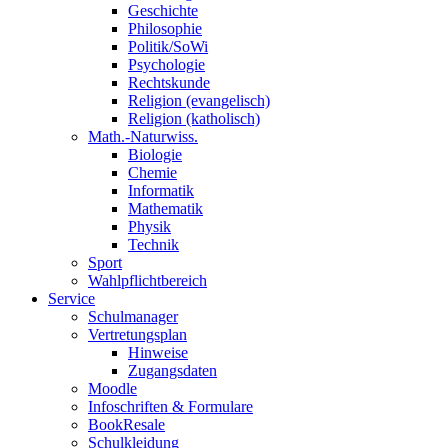
Geschichte
Philosophie
Politik/SoWi
Psychologie
Rechtskunde
Religion (evangelisch)
Religion (katholisch)
Math.-Naturwiss.
Biologie
Chemie
Informatik
Mathematik
Physik
Technik
Sport
Wahlpflichtbereich
Service
Schulmanager
Vertretungsplan
Hinweise
Zugangsdaten
Moodle
Infoschriften & Formulare
BookResale
Schulkleidung