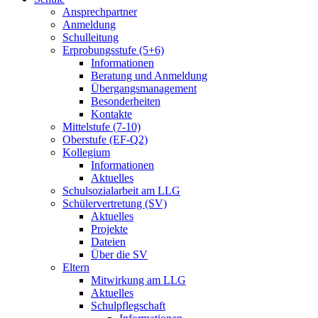
Ansprechpartner
Anmeldung
Schulleitung
Erprobungsstufe (5+6)
Informationen
Beratung und Anmeldung
Übergangsmanagement
Besonderheiten
Kontakte
Mittelstufe (7-10)
Oberstufe (EF-Q2)
Kollegium
Informationen
Aktuelles
Schulsozialarbeit am LLG
Schülervertretung (SV)
Aktuelles
Projekte
Dateien
Über die SV
Eltern
Mitwirkung am LLG
Aktuelles
Schulpflegschaft