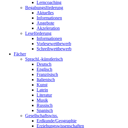
Lerncoaching
Begabungsförderung
Aktuelles
Informationen
Angebote
Akzeleration
Leseförderung
Informationen
Vorlesewettbewerb
Schreibwettbewerb
Fächer
Sprachl.-künstlerisch
Deutsch
Englisch
Französisch
Italienisch
Kunst
Latein
Literatur
Musik
Russisch
Spanisch
Gesellschaftswiss.
Erdkunde/Geographie
Erziehungswissenschaften