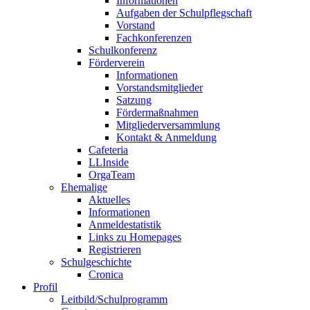
Informationen
Aufgaben der Schulpflegschaft
Vorstand
Fachkonferenzen
Schulkonferenz
Förderverein
Informationen
Vorstandsmitglieder
Satzung
Fördermaßnahmen
Mitgliederversammlung
Kontakt & Anmeldung
Cafeteria
LLInside
OrgaTeam
Ehemalige
Aktuelles
Informationen
Anmeldestatistik
Links zu Homepages
Registrieren
Schulgeschichte
Cronica
Profil
Leitbild/Schulprogramm