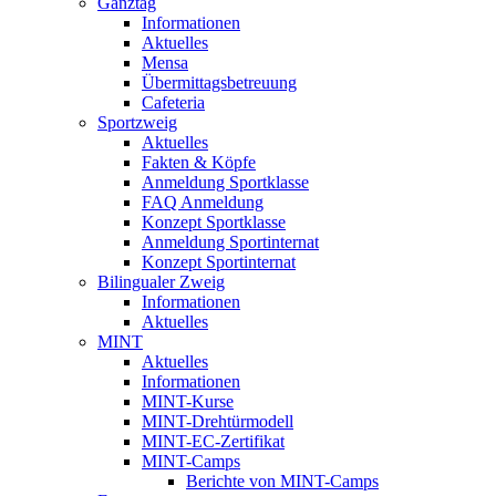
Ganztag
Informationen
Aktuelles
Mensa
Übermittagsbetreuung
Cafeteria
Sportzweig
Aktuelles
Fakten & Köpfe
Anmeldung Sportklasse
FAQ Anmeldung
Konzept Sportklasse
Anmeldung Sportinternat
Konzept Sportinternat
Bilingualer Zweig
Informationen
Aktuelles
MINT
Aktuelles
Informationen
MINT-Kurse
MINT-Drehtürmodell
MINT-EC-Zertifikat
MINT-Camps
Berichte von MINT-Camps