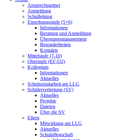
Ansprechpartner
Anmeldung
Schulleitung
Erprobungsstufe (5+6)
Informationen
Beratung und Anmeldung
Übergangsmanagement
Besonderheiten
Kontakte
Mittelstufe (7-10)
Oberstufe (EF-Q2)
Kollegium
Informationen
Aktuelles
Schulsozialarbeit am LLG
Schülervertretung (SV)
Aktuelles
Projekte
Dateien
Über die SV
Eltern
Mitwirkung am LLG
Aktuelles
Schulpflegschaft