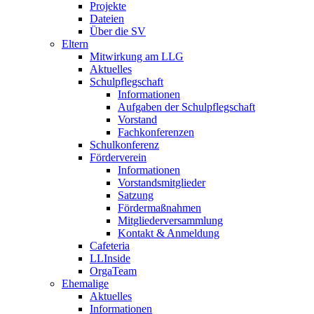
Projekte
Dateien
Über die SV
Eltern
Mitwirkung am LLG
Aktuelles
Schulpflegschaft
Informationen
Aufgaben der Schulpflegschaft
Vorstand
Fachkonferenzen
Schulkonferenz
Förderverein
Informationen
Vorstandsmitglieder
Satzung
Fördermaßnahmen
Mitgliederversammlung
Kontakt & Anmeldung
Cafeteria
LLInside
OrgaTeam
Ehemalige
Aktuelles
Informationen