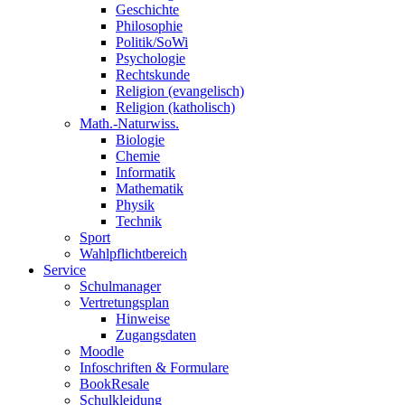
Geschichte
Philosophie
Politik/SoWi
Psychologie
Rechtskunde
Religion (evangelisch)
Religion (katholisch)
Math.-Naturwiss.
Biologie
Chemie
Informatik
Mathematik
Physik
Technik
Sport
Wahlpflichtbereich
Service
Schulmanager
Vertretungsplan
Hinweise
Zugangsdaten
Moodle
Infoschriften & Formulare
BookResale
Schulkleidung