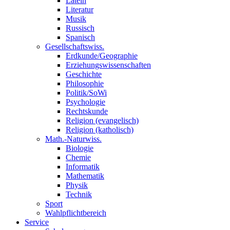
Latein
Literatur
Musik
Russisch
Spanisch
Gesellschaftswiss.
Erdkunde/Geographie
Erziehungswissenschaften
Geschichte
Philosophie
Politik/SoWi
Psychologie
Rechtskunde
Religion (evangelisch)
Religion (katholisch)
Math.-Naturwiss.
Biologie
Chemie
Informatik
Mathematik
Physik
Technik
Sport
Wahlpflichtbereich
Service