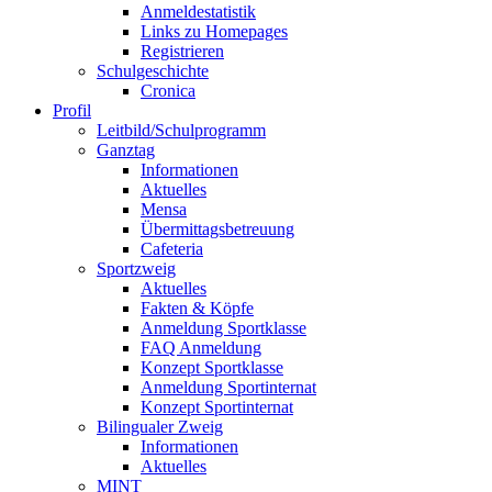
Anmeldestatistik
Links zu Homepages
Registrieren
Schulgeschichte
Cronica
Profil
Leitbild/Schulprogramm
Ganztag
Informationen
Aktuelles
Mensa
Übermittagsbetreuung
Cafeteria
Sportzweig
Aktuelles
Fakten & Köpfe
Anmeldung Sportklasse
FAQ Anmeldung
Konzept Sportklasse
Anmeldung Sportinternat
Konzept Sportinternat
Bilingualer Zweig
Informationen
Aktuelles
MINT