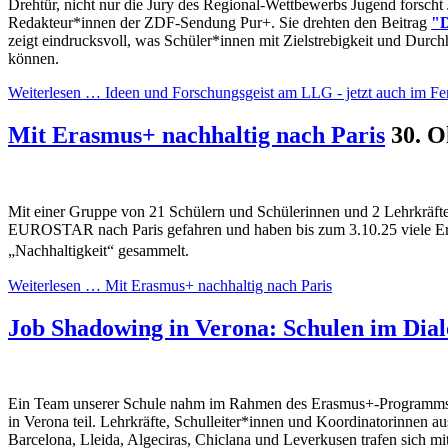
Drehtür, nicht nur die Jury des Regional-Wettbewerbs Jugend forscht 
Redakteur*innen der ZDF-Sendung Pur+. Sie drehten den Beitrag
"D
zeigt eindrucksvoll, was Schüler*innen mit Zielstrebigkeit und Durch
können.
Weiterlesen …
Ideen und Forschungsgeist am LLG - jetzt auch im Fe
Mit Erasmus+ nachhaltig nach Paris
30. O
Mit einer Gruppe von 21 Schülern und Schülerinnen und 2 Lehrkräft
EUROSTAR nach Paris gefahren und haben bis zum 3.10.25 viele 
„Nachhaltigkeit“ gesammelt.
Weiterlesen …
Mit Erasmus+ nachhaltig nach Paris
Job Shadowing in Verona: Schulen im Dial
Ein Team unserer Schule nahm im Rahmen des Erasmus+-Programms a
in Verona teil. Lehrkräfte, Schulleiter*innen und Koordinatorinnen a
Barcelona, Lleida, Algeciras, Chiclana und Leverkusen trafen sich mi