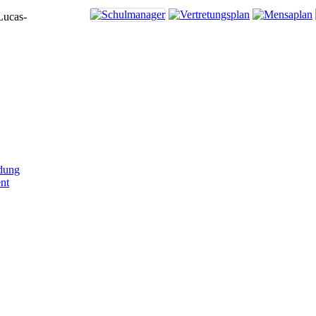
Lucas-
dung
nt