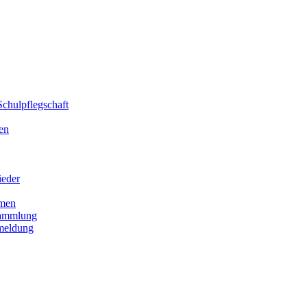
chulpflegschaft
en
ieder
men
sammlung
meldung