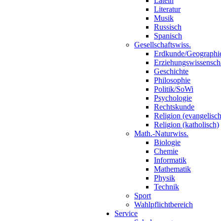
Latein
Literatur
Musik
Russisch
Spanisch
Gesellschaftswiss.
Erdkunde/Geographi
Erziehungswissensch
Geschichte
Philosophie
Politik/SoWi
Psychologie
Rechtskunde
Religion (evangelisch
Religion (katholisch)
Math.-Naturwiss.
Biologie
Chemie
Informatik
Mathematik
Physik
Technik
Sport
Wahlpflichtbereich
Service