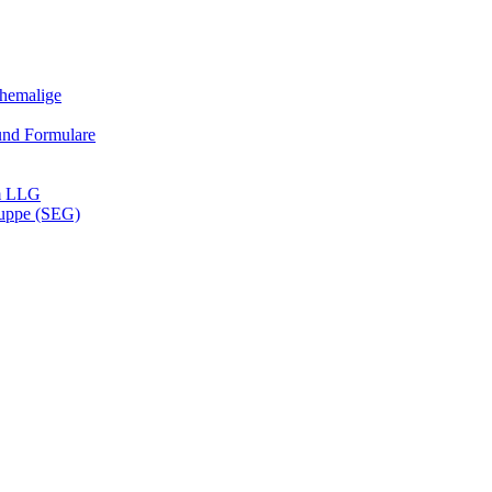
Ehemalige
und Formulare
m LLG
ruppe (SEG)