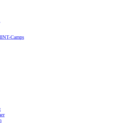
l
 MINT-Camps
t
her
n