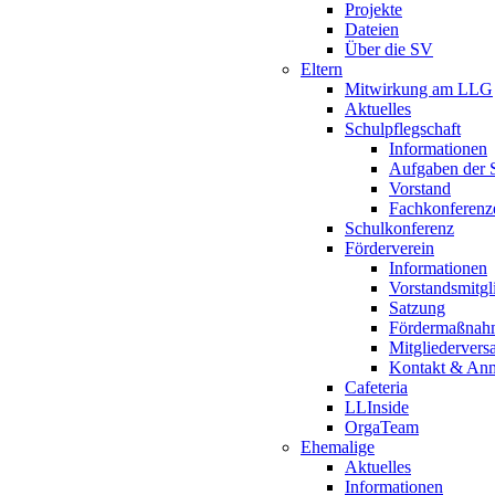
Projekte
Dateien
Über die SV
Eltern
Mitwirkung am LLG
Aktuelles
Schulpflegschaft
Informationen
Aufgaben der S
Vorstand
Fachkonferenz
Schulkonferenz
Förderverein
Informationen
Vorstandsmitgl
Satzung
Fördermaßnah
Mitgliederver
Kontakt & An
Cafeteria
LLInside
OrgaTeam
Ehemalige
Aktuelles
Informationen