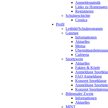
Anmeldestatistik
Links zu Homepages
Registrieren
Schulgeschichte
Cronica
Profil
Leitbild/Schulprogramm
Ganztag
Informationen
Aktuelles
Mensa
Übermittagsbetreuun
Cafeteria
Sportzweig
Aktuelles
Fakten & Köpfe
Anmeldung Sportkla
FAQ Anmeldung
Konzept Sportklasse
Anmeldung Sportinte
Konzept Sportinterna
Bilingualer Zweig
Informationen
Aktuelles
MINT