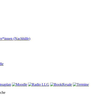
er*innen (Nachhilfe)
dle
oche